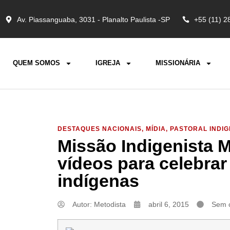
Av. Piassanguaba, 3031 - Planalto Paulista -SP
+55 (11) 2
QUEM SOMOS
IGREJA
MISSIONÁRIA
DESTAQUES NACIONAIS
,
MÍDIA
,
PASTORAL INDIG
Missão Indigenista 
vídeos para celebra
indígenas
Autor:
Metodista
abril 6, 2015
Sem 