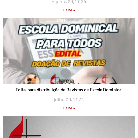
agosto 28, 2024
Leia+ »
Edital para distribuição de Revistas de Escola Dominical
julho 29, 2024
Leia+ »