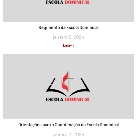
Regimento da Escola Dominical
janeiro 5, 2024
Leia+ »
Orientações para a Coordenação da Escola Dominical
janeiro 2, 2024