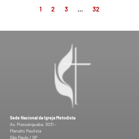
1
2
3
…
32
Sede Nacional da Igreja Metodista
Av. Piassanguaba, 3031 –
Planalto Paulista
São Paulo / SP