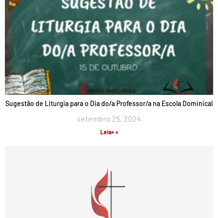
Sugestão de Liturgia para o Dia do/a Professor/a na Escola Dominical
setembro 25, 2024
Leia+ »