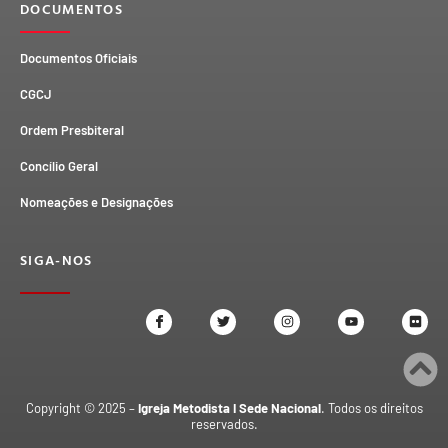
DOCUMENTOS
Documentos Oficiais
CGCJ
Ordem Presbiteral
Concílio Geral
Nomeações e Designações
SIGA-NOS
Copyright © 2025 –
Igreja Metodista I Sede Nacional
. Todos os direitos
reservados.