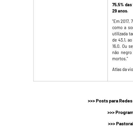
75,5% das 
29 anos.
"Em 2017, 
como a som
utilizada 
de 43,1, a
16,0. Ou s
não negro
mortos."
Atlas da vi
>>>
Posts para Redes 
>>>
Program
>>>
Pastora