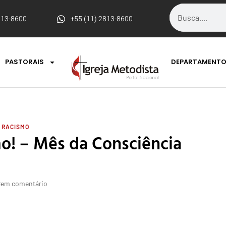
813-8600
+55 (11) 2813-8600
PASTORAIS
DEPARTAMENT
 RACISMO
mo! – Mês da Consciência
Sem comentário