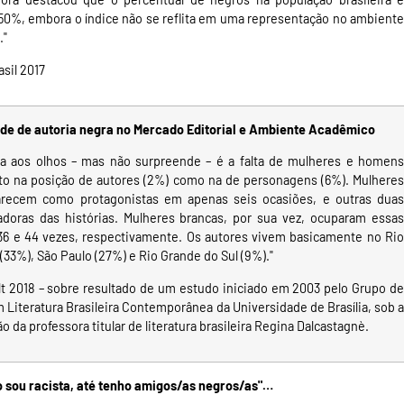
 50%, embora o índice não se reflita em uma representação no ambiente
."
sil 2017
dade de autoria negra no Mercado Editorial e Ambiente Acadêmico
ta aos olhos – mas não surpreende – é a falta de mulheres e homens
to na posição de autores (2%) como na de personagens (6%). Mulheres
arecem como protagonistas em apenas seis ocasiões, e outras duas
doras das histórias. Mulheres brancas, por sua vez, ocuparam essas
36 e 44 vezes, respectivamente. Os autores vivem basicamente no Rio
(33%), São Paulo (27%) e Rio Grande do Sul (9%)."
lt 2018
– sobre resultado de um estudo iniciado em 2003 pelo Grupo d
 Literatura Brasileira Contemporânea da Universidade de Brasília, sob a
 da professora titular de literatura brasileira Regina Dalcastagnè.
o sou racista, até tenho amigos/as negros/as"…