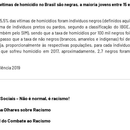
vítimas de homicídio no Brasil são negras, a maioria jovens entre 15 e
75,5% das vítimas de homicídios foram indivíduos negros (definidos aqui
a de indivíduos pretos ou pardos, segundo a classificação do IBGE,
também pelo SIM), sendo que a taxa de homicídios por 100 mil negros foi
o passo que a taxa de não negros (brancos, amarelos e indígenas) foi de
eja, proporcionalmente às respectivas populações, para cada indivíduo
 que sofreu homicídio em 2017, aproximadamente, 2,7 negros foram
olência 2019
Sociais – Não é normal, é racismo!
a Olhares sobre Racismo
l do Combate ao Racismo