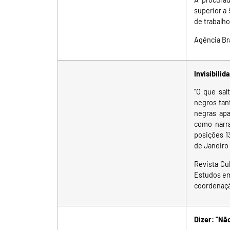
superior a
de trabalho
Agência Bra
Invisibili
"O que sal
negros tan
negras ap
como narra
posições 1
de Janeiro 
Revista Cu
Estudos em
coordenação
Dizer: "Nã