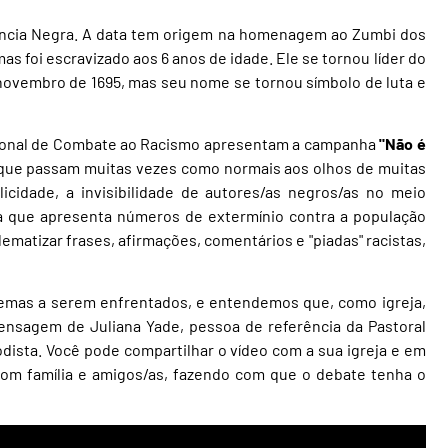
ncia Negra. A data tem origem na homenagem ao Zumbi dos
 foi escravizado aos 6 anos de idade. Ele se tornou líder do
 novembro de 1695, mas seu nome se tornou símbolo de luta e
acional de Combate ao Racismo apresentam a campanha
"Não é
 que passam muitas vezes como normais aos olhos de muitas
icidade, a invisibilidade de autores/as negros/as no meio
ia que apresenta números de extermínio contra a população
matizar frases, afirmações, comentários e "piadas" racistas,
lemas a serem enfrentados, e entendemos que, como igreja,
mensagem de Juliana Yade, pessoa de referência da Pastoral
dista. Você pode compartilhar o vídeo com a sua igreja e em
 com família e amigos/as, fazendo com que o debate tenha o