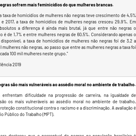
egras sofrem mais feminicídios do que mulheres brancas.
a taxa de homicídios de mulheres não negras teve crescimento de 4,5%
 e 2017, a taxa de homicídios de mulheres negras cresceu 29,9%. Em
solutos a diferença é ainda mais brutal, já que entre não negras o
o é de 1,7% e entre mulheres negras de 60,5%. Considerando apenas o
 disponível, a taxa de homicídios de mulheres não negras foi de 3,2 a
l mulheres não negras, ao passo que entre as mulheres negras a taxa foi
 cada 100 mil mulheres neste grupo."
olência 2019
gras são mais vulneráveis ao assédio moral no ambiente de trabalho.
 enfrentam dificuldade na progressão de carreira, na igualdade de
 são os mais vulneráveis ao assédio moral no ambiente de trabalho,
roteção constitucional contra o racismo e a discriminação. A avaliação é
io Público do Trabalho (MPT).
ora destacou que o percentual de negros na população brasileira é