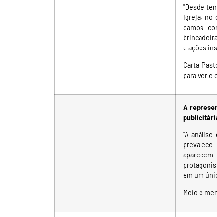
"Desde tenr
igreja, no
damos con
brincadeir
e ações ins
Carta Past
para ver e 
A represen
publicitár
"A análise
prevalece
aparecem 
protagonis
em um únic
Meio e me