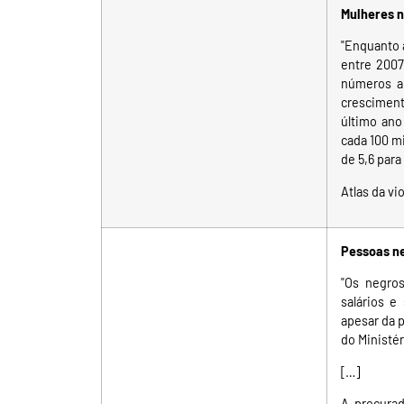
Mulheres n
"Enquanto 
entre 2007
números ab
cresciment
último ano
cada 100 mi
de 5,6 para
Atlas da vi
Pessoas ne
"Os negros
salários e
apesar da p
do Ministér
[…]
A procurad