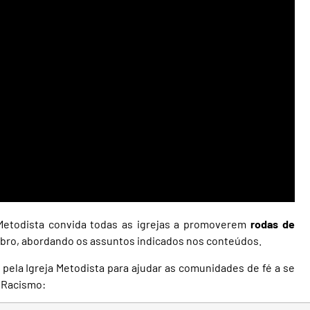
Metodista convida todas as igrejas a promoverem
rodas de
bro, abordando os assuntos indicados nos conteúdos.
 pela Igreja Metodista para ajudar as comunidades de fé a se
 Racismo: