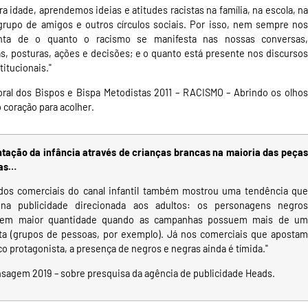
a idade, aprendemos ideias e atitudes racistas na família, na escola, na
 grupo de amigos e outros círculos sociais. Por isso, nem sempre nos
ta de o quanto o racismo se manifesta nas nossas conversas,
as, posturas, ações e decisões; e o quanto está presente nos discursos
titucionais."
oral dos Bispos e Bispa Metodistas 2011
– RACISMO – Abrindo os olho
o coração para acolher.
tação da infância através de crianças brancas na maioria das peças
ias…
 dos comerciais do canal infantil também mostrou uma tendência que
 na publicidade direcionada aos adultos: os personagens negros
em maior quantidade quando as campanhas possuem mais de um
ta (grupos de pessoas, por exemplo). Já nos comerciais que apostam
o protagonista, a presença de negros e negras ainda é tímida."
nsagem 2019
– sobre presquisa da agência de publicidade Heads.