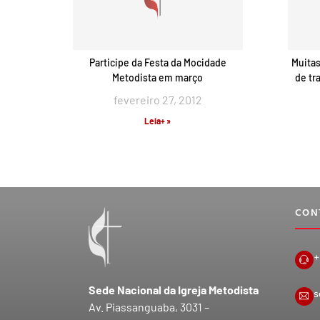
Participe da Festa da Mocidade
Muitas
Metodista em março
de tr
fevereiro 27, 2012
Leia+ »
CON
+
Sede Nacional da Igreja Metodista
s
Av. Piassanguaba, 3031 –