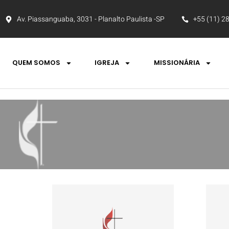
Av. Piassanguaba, 3031 - Planalto Paulista -SP
+55 (11) 2
QUEM SOMOS
IGREJA
MISSIONÁRIA