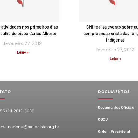
 atividades nos primeiros dias
CMI realiza evento sobre a
abalho do bispo Carlos Alberto
compreensão cristã das reli
indígenas
fevereiro 27, 2012
fevereiro 27, 2012
Leia+ »
Leia+ »
TATO
DOCUMENTOS
Documentos Oficiais
55 (11) 2813-8600
CGCJ
ede.nacional@metodista.org.br
Ordem Presbiteral