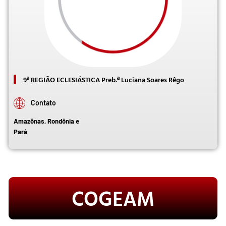
9ª REGIÃO ECLESIÁSTICA Preb.ª Luciana Soares Rêgo
Contato
Amazônas, Rondônia e
Pará
COGEAM