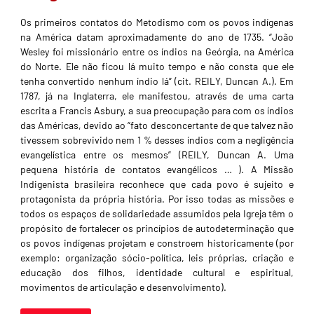
Os primeiros contatos do Metodismo com os povos indígenas
na América datam aproximadamen­te do ano de 1735. “João
Wesley foi missionário entre os índios na Geórgia, na América
do Norte. Ele não ficou lá muito tempo e não consta que ele
tenha convertido nenhum índio lá” (cit. REILY, Duncan A.). Em
1787, já na Inglaterra, ele manifes­tou, através de uma carta
escrita a Francis Asbury, a sua preocupação para com os índios
das Améri­cas, devido ao “fato desconcertante de que talvez não
tivessem sobrevivido nem 1 % desses índios com a negligência
evangelística entre os mesmos” (REILY, Duncan A. Uma
pequena história de conta­tos evangélicos … ). A Missão
Indigenista brasileira reconhece que cada povo é sujeito e
protagonista da própria história. Por isso todas as missões e
todos os espaços de solidarieda­de assumidos pela Igreja têm o
propósito de forta­lecer os princípios de autodeterminação que
os povos indígenas projetam e constroem historica­mente (por
exemplo: organização sócio-política, leis próprias, criação e
educação dos filhos, identidade cultural e espiritual,
movimentos de articulação e desenvolvimento).