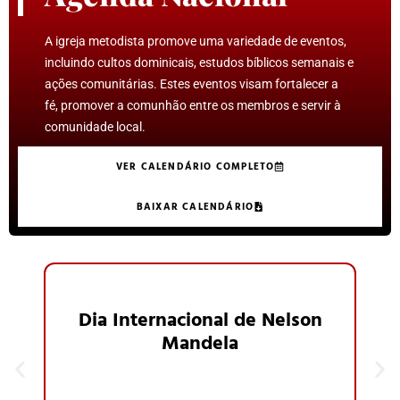
A igreja metodista promove uma variedade de eventos,
incluindo cultos dominicais, estudos bíblicos semanais e
ações comunitárias. Estes eventos visam fortalecer a
fé, promover a comunhão entre os membros e servir à
comunidade local.
VER CALENDÁRIO COMPLETO
BAIXAR CALENDÁRIO
Di
do
Dia Internacional de Nelson
o
Mandela
An
P