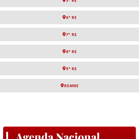
5° RE
6° RE
7° RE
8° RE
9° RE
REMNE
Agenda Nacional