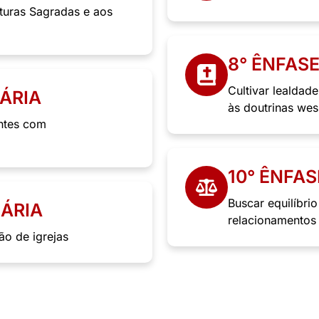
ituras Sagradas e aos
8° ÊNFAS
Cultivar lealdade
NÁRIA
às doutrinas wes
entes com
10° ÊNFAS
Buscar equilíbrio
NÁRIA
relacionamentos 
ção de igrejas