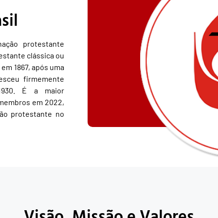
sil
nação protestante
estante clássica ou
s em 1867, após uma
resceu firmemente
1930. É a maior
 membros em 2022,
ão protestante no
Visão, Missão e Valores