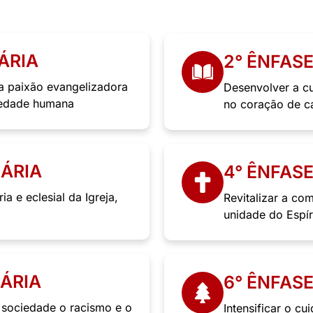
ÁRIA
2° ÊNFAS
 a paixão evangelizadora
Desenvolver a cu
ciedade humana
no coração de c
NÁRIA
4° ÊNFAS
ia e eclesial da Igreja,
Revitalizar a co
unidade do Espír
NÁRIA
6° ÊNFAS
a sociedade o racismo e o
Intensificar o c