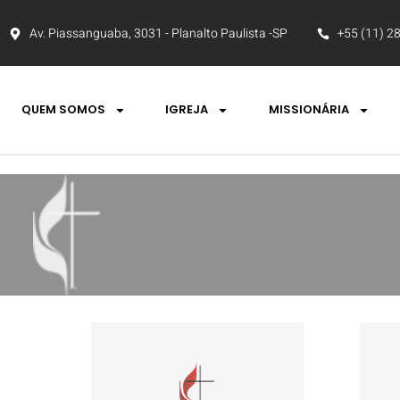
Av. Piassanguaba, 3031 - Planalto Paulista -SP
+55 (11) 2
QUEM SOMOS
IGREJA
MISSIONÁRIA