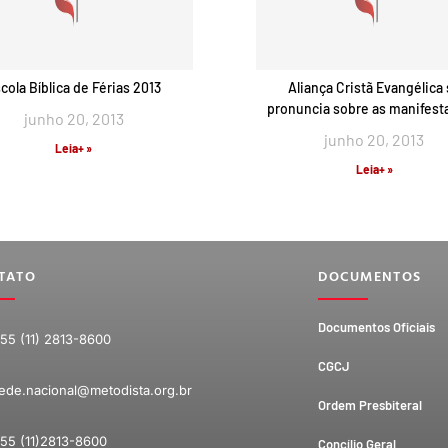
cola Bíblica de Férias 2013
Aliança Cristã Evangélica
pronuncia sobre as manifest
junho 20, 2013
junho 20, 2013
Leia+ »
Leia+ »
TATO
DOCUMENTOS
Documentos Oficiais
55 (11) 2813-8600
CGCJ
ede.nacional@metodista.org.br
Ordem Presbiteral
55 (11)2813-8600
Concílio Geral