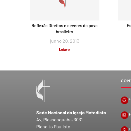
Reflexão Direitos e deveres do povo
Es
brasileiro
junho 20, 2013
Leia+ »
CON
+
Sede Nacional da Igreja Metodista
s
Av. Piassanguaba, 3031 –
Planalto Paulista
+