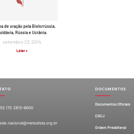
 de oração pela Bielorrússia,
oldávia, Rússia e Ucrânia.
setembro 23, 2014
Leia+ »
TATO
DOCUMENTOS
Documentos Oficiais
55 (11) 2813-8600
CGCJ
ede.nacional@metodista.org.br
Ordem Presbiteral