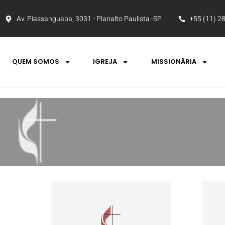
Av. Piassanguaba, 3031 - Planalto Paulista -SP
+55 (11) 2
QUEM SOMOS
IGREJA
MISSIONÁRIA