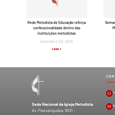
Rede Metodista de Educação reforça
Semana
confessionalidade dentro das
M
instituições metodistas
setembro 23, 2014
Leia+ »
CON
+
Sede Nacional da Igreja Metodista
s
Av. Piassanguaba, 3031 –