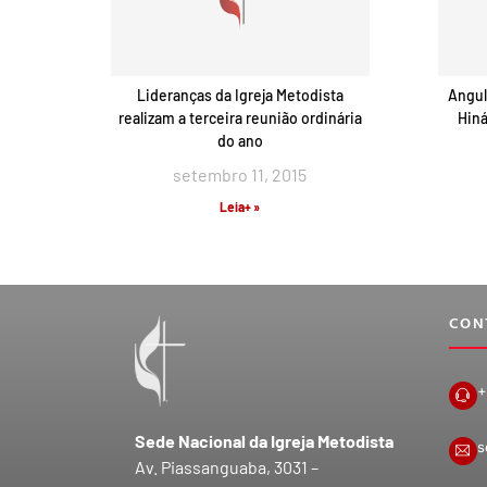
Lideranças da Igreja Metodista
Angul
realizam a terceira reunião ordinária
Hiná
do ano
setembro 11, 2015
Leia+ »
CON
+
Sede Nacional da Igreja Metodista
s
Av. Piassanguaba, 3031 –