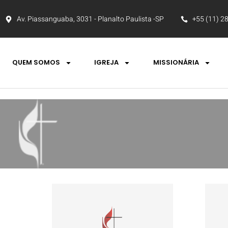
Av. Piassanguaba, 3031 - Planalto Paulista -SP
+55 (11) 2
QUEM SOMOS
IGREJA
MISSIONÁRIA