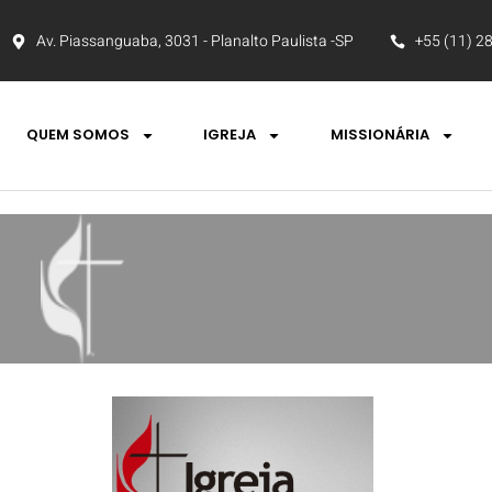
Av. Piassanguaba, 3031 - Planalto Paulista -SP
+55 (11) 2
QUEM SOMOS
IGREJA
MISSIONÁRIA