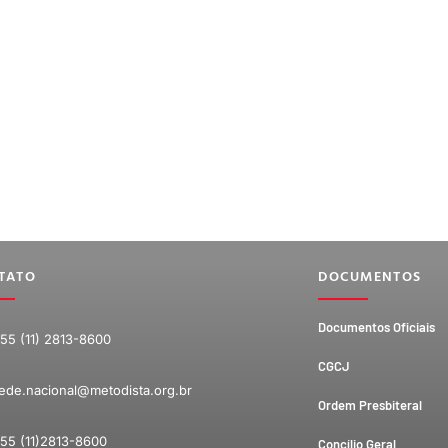
TATO
DOCUMENTOS
Documentos Oficiais
55 (11) 2813-8600
CGCJ
ede.nacional@metodista.org.br
Ordem Presbiteral
55 (11)2813-8600
Concílio Geral