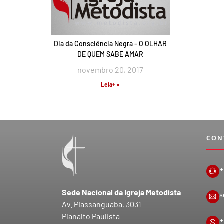
Dia da Consciência Negra – O OLHAR
DE QUEM SABE AMAR
novembro 20, 2017
Leia+ »
CON
+
Sede Nacional da Igreja Metodista
s
Av. Piassanguaba, 3031 –
Planalto Paulista
+