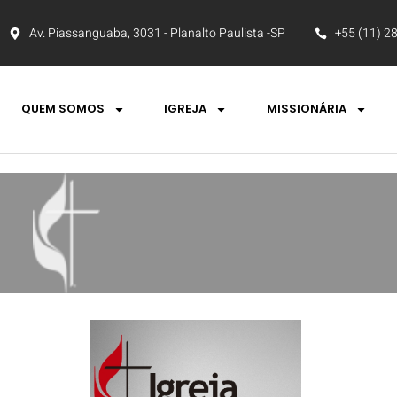
Av. Piassanguaba, 3031 - Planalto Paulista -SP
+55 (11) 2
QUEM SOMOS
IGREJA
MISSIONÁRIA