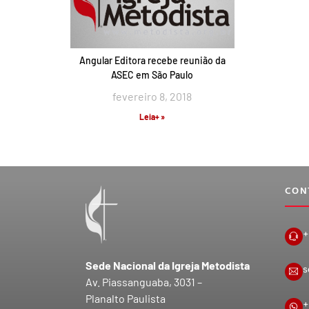
Angular Editora recebe reunião da
ASEC em São Paulo
fevereiro 8, 2018
Leia+ »
CON
+
Sede Nacional da Igreja Metodista
s
Av. Piassanguaba, 3031 –
Planalto Paulista
+