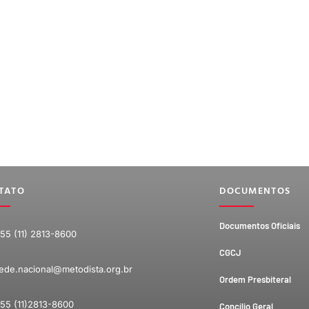
TATO
DOCUMENTOS
Documentos Oficiais
55 (11) 2813-8600
CGCJ
ede.nacional@metodista.org.br
Ordem Presbiteral
55 (11)2813-8600
Concílio Geral