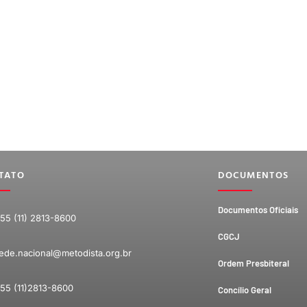
TATO
DOCUMENTOS
Documentos Oficiais
55 (11) 2813-8600
CGCJ
ede.nacional@metodista.org.br
Ordem Presbiteral
55 (11)2813-8600
Concílio Geral