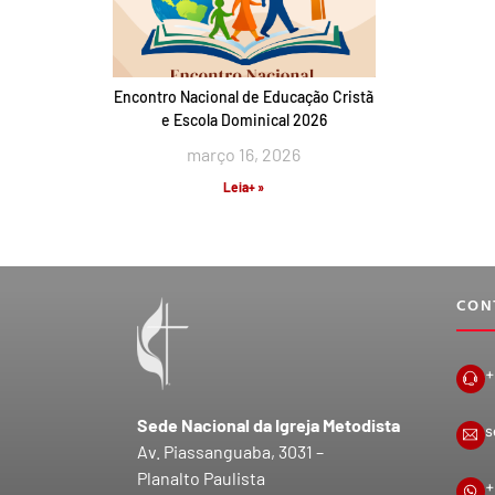
Encontro Nacional de Educação Cristã
e Escola Dominical 2026
março 16, 2026
Leia+ »
CON
+
Sede Nacional da Igreja Metodista
s
Av. Piassanguaba, 3031 –
Planalto Paulista
+