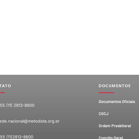
TATO
DOCUMENTOS
Documentos Oficiais
55 (11) 2813-8600
CGCJ
ede.nacional@metodista.org.br
Ordem Presbiteral
55 (11)2813-8600
Concílio Geral