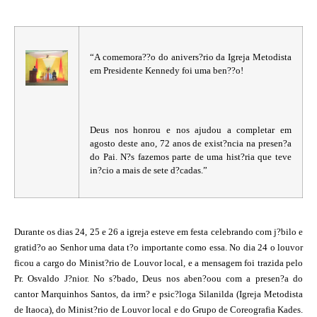
“A comemora??o do anivers?rio da Igreja Metodista
em Presidente Kennedy foi uma ben??o!
Deus nos honrou e nos ajudou a completar em
agosto deste ano, 72 anos de exist?ncia na presen?a
do Pai. N?s fazemos parte de uma hist?ria que teve
in?cio a mais de sete d?cadas.”
Durante os dias 24, 25 e 26 a igreja esteve em festa celebrando com j?bilo e
gratid?o ao Senhor uma data t?o importante como essa. No dia 24 o louvor
ficou a cargo do Minist?rio de Louvor local, e a mensagem foi trazida pelo
Pr. Osvaldo J?nior. No s?bado, Deus nos aben?oou com a presen?a do
cantor Marquinhos Santos, da irm? e psic?loga Silanilda (Igreja Metodista
de Itaoca), do Minist?rio de Louvor local e do Grupo de Coreografia Kades.