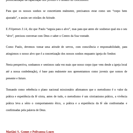
P
ara que os nossos sonhos se concretizem realmente, precisamos estar como um “corpo bem
ajustado”, e assim ser cristãos de Atitude.
E
Filipenses 3.14
, diz que Paulo “seguia para o alvo”, mas para que antes ele soubesse qual era o seu
“alvo”, precisou conversar com Deus e saber o Centro da Sua vontade.
Como Paulo, devemos tomar uma atitude de servos, com consciência e responsabilidade, para
atingirmos o nosso alvo que é a concretização dos nossos sonhos enquanto igreja do Senhor.
Nesta perspectiva, sonhamos e sentimos cada vez mais que nosso corpo (que vem desde a igreja local
até a nossa confederação), é base para realmente nos apresentarmos como juvenis que somos de
presente e futuro.
Tomando como referência o plano nacional missionário afirmamos que o metodismo é o valor da
prática e experiência da fé crista, antes de tudo, o metodismo é um cristianismo prático, a vivência
prática leva a sério o comportamento ético, a prática e a experiência da fé são confrontadas e
confirmadas pela palavra de Deus.
Mariâni S. Gomes e Pollyanna Lopes