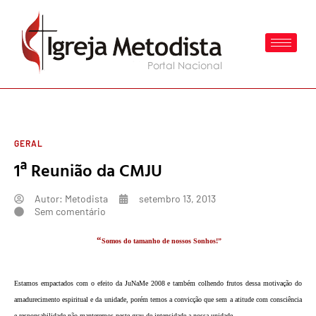
GERAL
1ª Reunião da CMJU
Autor:
Metodista
setembro 13, 2013
Sem comentário
“
Somos do tamanho de nossos Sonhos!”
E
stamos empactados com o efeito da JuNaMe 2008 e também colhendo frutos dessa motivação do
amadurecimento espiritual e da unidade, porém temos a convicção que sem a atitude com consciência
e responsabilidade não manteremos neste grau de intensidade a nossa unidade.