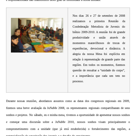
N
os dias 26 e 27 de setembro de 2008
realizamos a primeira Reunião da
Confederação Metodista de Juvenis do
biênio 2009-2010. A reunião foi de grande
produtividade e união através de
momentos maravilhosos de trocas de
experiências, devocional e dinâmica. A
alegria da nossa Mesa foi explícita em
relação à representação de grande parte das
regiões. Em todos os momentos, fizemos
questão de ressaltar a “unidade do corpo”,
e a importância que cada um tem no
processo.
D
urante nossas reuniões, abordamos assuntos como as datas dos congressos regionais em 2009,
fizemos uma breve avaliação da JuNaMe 2008, os representantes regionais compartilharam de seus
sonhos e projetos. No sábado, eu e minha mesa, tivemos a oportunidade de apresentar nossos sonhos
e começar uma discursão sobre a JuNaMe 2010, nossos sonhos visam principalmente o
comprometimento com a unidade (que já está estabelecida) o fortalecimento das regiões, a
potencialização da capacitação dos juvenis e o desafio do crescimento.