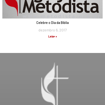
Celebre o Dia da Bíblia
dezembro 6, 2017
Leia+ »