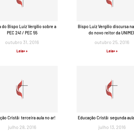
a do Bispo Luiz Vergílio sobre a
Bispo Luiz Vergílio discursa n
PEC 241 / PEC 55
do novo reitor da UNIME
outubro 31, 2016
outubro 25, 2016
Leia+ »
Leia+ »
ão Cristã: terceira aula no ar!
Educação Cristã: segunda aula
julho 28, 2016
julho 13, 2016