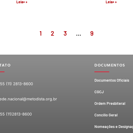
Leia+ »
Leia+ »
1
2
3
…
9
TATO
DOCUMENTOS
Documentos Oficiais
55 (11) 2813-8600
CGCJ
ede.nacional@metodista.org.br
Ordem Presbiteral
55 (11)2813-8600
Concílio Geral
Nomeações e Designa