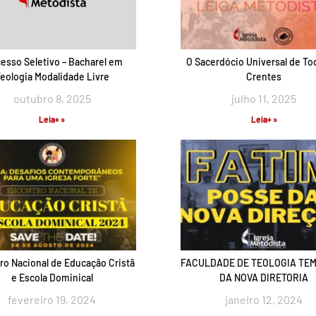
esso Seletivo – Bacharel em
O Sacerdócio Universal de To
eologia Modalidade Livre
Crentes
outubro 8, 2025
julho 11, 2025
Leia+ »
Leia+ »
ro Nacional de Educação Cristã
FACULDADE DE TEOLOGIA TEM
e Escola Dominical
DA NOVA DIRETORIA
fevereiro 19, 2024
janeiro 12, 2024