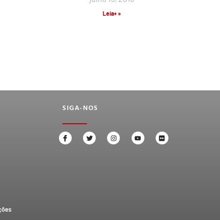
Leia+ »
SIGA-NOS
ções