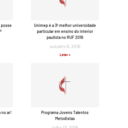
a posse
Unimep é a 3ª melhor universidade
P
particular em ensino do interior
paulista no RUF 2016
outubro 6, 2016
Leia+ »
 no ar!
Programa Jovens Talentos
Metodistas
julho 13, 2016