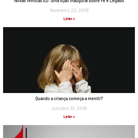
Novas revistas ED: uma lição inaugural sobre Fé e Legado
fevereiro 22, 2019
Leia+ »
Quando a criança começa a mentir?
outubro 31, 2018
Leia+ »