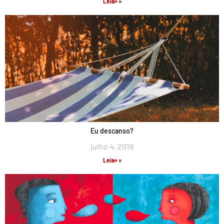
Leia+ »
Eu descanso?
julho 4, 2019
Leia+ »