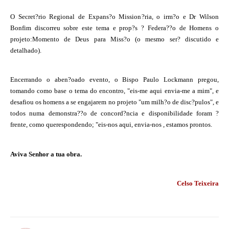
O Secret?rio Regional de Expans?o Mission?ria, o irm?o e Dr Wilson
Bonfim discorreu sobre este tema e prop?s ? Federa??o de Homens o
projeto:Momento de Deus para Miss?o (o mesmo ser? discutido e
detalhado).
Encerrando o aben?oado evento, o Bispo Paulo Lockmann pregou,
tomando como base o tema do encontro, "eis-me aqui envia-me a mim", e
desafiou os homens a se engajarem no projeto "um milh?o de disc?pulos", e
todos numa demonstra??o de concord?ncia e disponibilidade foram ?
frente, como querespondendo; "eis-nos aqui, envia-nos , estamos prontos.
Aviva Senhor a tua obra.
Celso Teixeira