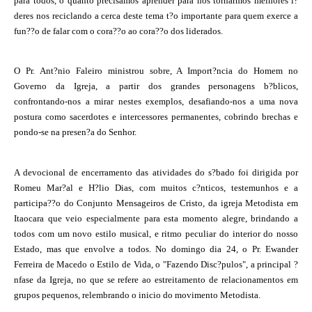
para todos, o quanto precisamos aprender para nos tornarmos melhores l?
deres nos reciclando a cerca deste tema t?o importante para quem exerce a
fun??o de falar com o cora??o ao cora??o dos liderados.
O Pr. Ant?nio Faleiro ministrou sobre, A Import?ncia do Homem no
Governo da Igreja, a partir dos grandes personagens b?blicos,
confrontando-nos a mirar nestes exemplos, desafiando-nos a uma nova
postura como sacerdotes e intercessores permanentes, cobrindo brechas e
pondo-se na presen?a do Senhor.
A devocional de encerramento das atividades do s?bado foi dirigida por
Romeu Mar?al e H?lio Dias, com muitos c?nticos, testemunhos e a
participa??o do Conjunto Mensageiros de Cristo, da igreja Metodista em
Itaocara que veio especialmente para esta momento alegre, brindando a
todos com um novo estilo musical, e ritmo peculiar do interior do nosso
Estado, mas que envolve a todos. No domingo dia 24, o Pr. Ewander
Ferreira de Macedo o Estilo de Vida, o "Fazendo Disc?pulos", a principal ?
nfase da Igreja, no que se refere ao estreitamento de relacionamentos em
grupos pequenos, relembrando o inicio do movimento Metodista.