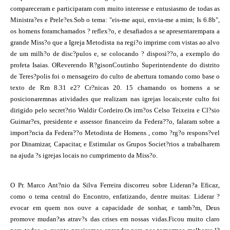
compareceram e participaram com muito interesse e entusiasmo de todas as
Ministra?es e Prele?es.Sob o tema: "eis-me aqui, envia-me a mim; Is 6.8b",
os homens foramchamados ? reflex?o, e desafiados a se apresentarempara a
grande Miss?o que a Igreja Metodista na regi?o imprime com vistas ao alvo
de um milh?o de disc?pulos e, se colocando ? disposi??o, a exemplo do
profeta Isaias. OReverendo R?gisonCoutinho Superintendente do distrito
de Teres?polis foi o mensageiro do culto de abertura tomando como base o
texto de Rm 8.31 e2? Cr?nicas 20. 15 chamando os homens a se
posicionaremnas atividades que realizam nas igrejas locais;este culto foi
dirigido pelo secret?rio Waldir Cordeiro.Os irm?os Celso Teixeira e Cl?sio
Guimar?es, presidente e assessor financeiro da Federa??o, falaram sobre a
import?ncia da Federa??o Metodista de Homens , como ?rg?o respons?vel
por Dinamizar, Capacitar, e Estimular os Grupos Societ?rios a trabalharem
na ajuda ?s igrejas locais no cumprimento da Miss?o.
O Pr. Marco Ant?nio da Silva Ferreira discorreu sobre Lideran?a Eficaz,
como o tema central do Encontro, enfatizando, dentre muitas: Liderar ?
evocar em quem nos ouve a capacidade de sonhar, e tamb?m, Deus
promove mudan?as atrav?s das crises em nossas vidas.Ficou muito claro