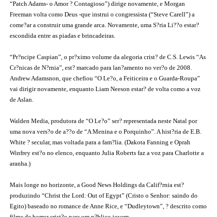
“Patch Adams- o Amor ? Contagioso”) dirige novamente, e Morgan
Freeman volta como Deus -que instrui o congressista (“Steve Carell”) a
come?ar a construir uma grande arca. Novamente, uma S?ria Li??o estar?
escondida entre as piadas e brincadeiras.
“Pr?ncipe Caspian”, o pr?ximo volume da alegoria crist? de C.S. Lewis “As
Cr?nicas de N?rnia”, est? marcado para lan?amento no ver?o de 2008.
Andrew Adamsnon, que chefiou “O Le?o, a Feiticeira e o Guarda-Roupa”
vai dirigir novamente, enquanto Liam Neeson estar? de volta como a voz
de Aslan.
Walden Media, produtora de “O Le?o” ser? representada neste Natal por
uma nova vers?o de a??o de “A Menina e o Porquinho”. A hist?ria de E.B.
White ? secular, mas voltada para a fam?lia. (Dakota Fanning e Oprah
Winfrey est?o no elenco, enquanto Julia Roberts faz a voz para Charlotte a
aranha.)
Mais longe no horizonte, a Good News Holdings da Calif?rnia est?
produzindo “Christ the Lord: Out of Egypt” (Cristo o Senhor: saindo do
Egito) baseado no romance de Anne Rice, e “Dudleytown”, ? descrito como
filme de horror crist?o para um p?blico jovem.