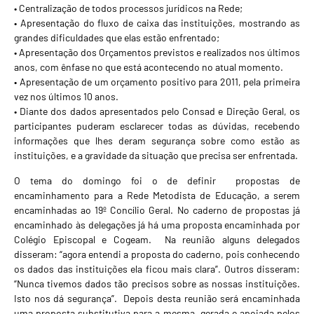
• Centralização de todos processos jurídicos na Rede;
• Apresentação do fluxo de caixa das instituições, mostrando as
grandes dificuldades que elas estão enfrentado;
• Apresentação dos Orçamentos previstos e realizados nos últimos
anos, com ênfase no que está acontecendo no atual momento.
• Apresentação de um orçamento positivo para 2011, pela primeira
vez nos últimos 10 anos.
• Diante dos dados apresentados pelo Consad e Direção Geral, os
participantes puderam esclarecer todas as dúvidas, recebendo
informações que lhes deram segurança sobre como estão as
instituições, e a gravidade da situação que precisa ser enfrentada.
O tema do domingo foi o de definir propostas de
encaminhamento para a Rede Metodista de Educação, a serem
encaminhadas ao 19º Concílio Geral. No caderno de propostas já
encaminhado às delegações já há uma proposta encaminhada por
Colégio Episcopal e Cogeam. Na reunião alguns delegados
disseram: “agora entendi a proposta do caderno, pois conhecendo
os dados das instituições ela ficou mais clara”. Outros disseram:
“Nunca tivemos dados tão precisos sobre as nossas instituições.
Isto nos dá segurança”. Depois desta reunião será encaminhada
uma proposta substitutiva para a mesma, gerada e apoiada pelos