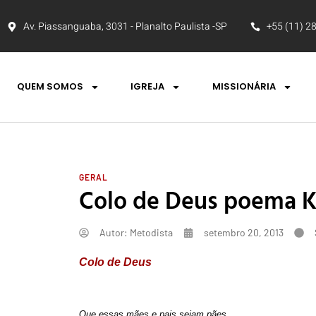
Av. Piassanguaba, 3031 - Planalto Paulista -SP
+55 (11) 2
QUEM SOMOS
IGREJA
MISSIONÁRIA
GERAL
Colo de Deus poema K
Autor:
Metodista
setembro 20, 2013
Colo de Deus
Que essas mães e pais sejam pães,