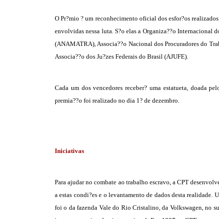
O Pr?mio ? um reconhecimento oficial dos esfor?os realizados n
envolvidas nessa luta. S?o elas a Organiza??o Internacional 
(ANAMATRA), Associa??o Nacional dos Procuradores do Trab
Associa??o dos Ju?zes Federais do Brasil (AJUFE).
Cada um dos vencedores receber? uma estatueta, doada pelo a
premia??o foi realizado no dia 1? de dezembro.
Iniciativas
Para ajudar no combate ao trabalho escravo, a CPT desenvolv
a estas condi?es e o levantamento de dados desta realidade.
foi o da fazenda Vale do Rio Cristalino, da Volkswagen, no s