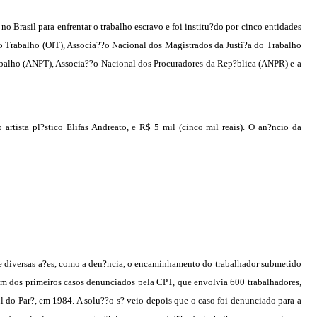
o Brasil para enfrentar o trabalho escravo e foi institu?do por cinco entidades
do Trabalho (OIT), Associa??o Nacional dos Magistrados da Justi?a do Trabalho
alho (ANPT), Associa??o Nacional dos Procuradores da Rep?blica (ANPR) e a
rtista pl?stico Elifas Andreato, e R$ 5 mil (cinco mil reais). O an?ncio da
e diversas a?es, como a den?ncia, o encaminhamento do trabalhador submetido
 Um dos primeiros casos denunciados pela CPT, que envolvia 600 trabalhadores,
ul do Par?, em 1984. A solu??o s? veio depois que o caso foi denunciado para a