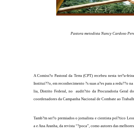
Pastora metodista Nancy Cardoso Pere
A Comiss?o Pastoral da Terra (CPT) recebeu nesta ter?a-fei
Institui??o, em reconhecimento ?s suas a?es para a redu??o na
lia, Distrito Federal, no audit?rio da Procuradoria Geral 
coordenadores da Campanha Nacional de Combate ao Trabalho Es
Tamb?m ser?o premiados o jornalista e cientista pol?tico Le
a e Ana Aranha, da revista “?poca”, como autores das melhore