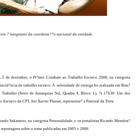
ira ? integrante da coordena??o nacional da entidade
ra, 5 de dezembro, o Pr?mio Combate ao Trabalho Escravo 2006, na categoria
 incid?ncia de trabalho escravo. A solenidade de entrega foi realizada em Bras?
do Trabalho (Setor de Autarquias Sul, Quadra 4, Bloco L), ?s 17h30. Um dos
cravo da CPT, frei Xavier Plassat, representar? a Pastoral da Terra.
onardo Sakamoto, na categoria Personalidade, e os jornalistas Ricardo Mendon?
s reportagens sobre o tema publicadas em 2005 e 2006.