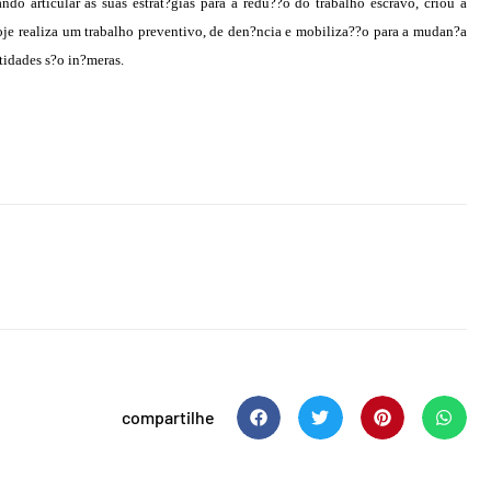
do articular as suas estrat?gias para a redu??o do trabalho escravo, criou a
e realiza um trabalho preventivo, de den?ncia e mobiliza??o para a mudan?a
ntidades s?o in?meras.
compartilhe