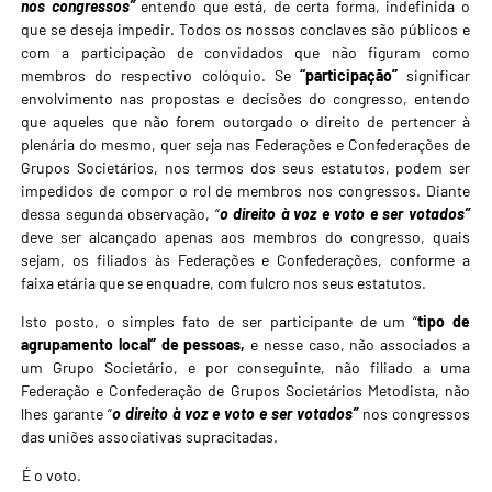
nos congressos”
entendo que está, de certa forma, indefinida o
que se deseja impedir. Todos os nossos conclaves são públicos e
com a participação de convidados que não figuram como
membros do respectivo colóquio. Se
“participação”
significar
envolvimento nas propostas e decisões do congresso, entendo
que aqueles que não forem outorgado o direito de pertencer à
plenária do mesmo, quer seja nas Federações e Confederações de
Grupos Societários, nos termos dos seus estatutos, podem ser
impedidos de compor o rol de membros nos congressos. Diante
dessa segunda observação, “
o direito à voz e voto e ser votados”
deve ser alcançado apenas aos membros do congresso, quais
sejam, os filiados às Federações e Confederações, conforme a
faixa etária que se enquadre, com fulcro nos seus estatutos.
Isto posto, o simples fato de ser participante de um “
tipo de
agrupamento local” de pessoas,
e nesse caso, não associados a
um Grupo Societário, e por conseguinte, não filiado a uma
Federação e Confederação de Grupos Societários Metodista, não
lhes garante “
o direito à voz e voto e ser votados”
nos congressos
das uniões associativas supracitadas.
É o voto.