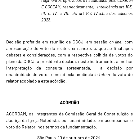
regimentos aprovados e fiscalizados pela COREAM
E COGEAM, respectivamente,
Inteligência art 103,
III, e, IV, c VII, c/c art 147, IV,a,b,c dos cânones
2023.
Decisão proferida em reunião da CGCJ, em sessão
on line
, com
apresentação do voto do relator, em anexo, e, que ao final após
debates e considerações, com a respectiva colhida de votos do
pleno da CGCJ, a presidente declara, neste instrumento, a melhor
interpretação da consulta apresentada, a decisão por
unanimidade de votos conclui pela anuência
in totum
do voto do
relator acoplado a este acórdão.
ACÓRDÃO
ACORDAM, os integrantes da Comissão Geral de Constituição e
Justiça da Igreja Metodista, por unanimidade, em acompanhar o
voto do Relator, nos termos da fundamentação.
São Paulo, 10 de outubro de 2024.