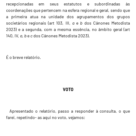
recepcionadas em seus estatutos e subordinadas às
coordenações que pertencem na esfera regional e geral, sendo que
a primeira atua na unidade dos agrupamentos dos grupos
societários regionais (art 103, III,
a
e
b
dos Cânones Metodista
2023) e a segunda, com a mesma essência, no âmbito geral (art
140, IV,
a
,
b
e
c
dos Cânones Metodista 2023).
É o breve relatório.
VOTO
Apresentado o relatório, passo a responder à consulta, o que
farei, repetindo- as aqui no voto, vejamos: