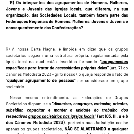
1º) Os integrantes dos agrupamentos de Homens, Mulheres,
Jovens e Juvenis das igrejas locais, que diferem, na sua
organização, das Sociedades Locais, também fazem parte das
Federações Regionais de Homens, Mulheres, Jovens e Juvenis e
consequentemente das Confederações?
R) A nossa Carta Magna, é límpida em dizer que os grupos
societários seguem uma estrutura própria, regulamentada pela
igreja local na qual estão inseridos formando
“
agrupamentos
específicos
para tratar de necessidades próprias deles”
(art. 71 do
Cânones Metodista 2023 – grifo nosso), o que já responde o fato de
“qualquer agrupamento de pessoas”
ser considerado um grupo
societário.
Nesse mesmo entendimento, as Federações de Grupos
Societários dignam-se a
“
dinamizar, congraçar, estimular, orientar,
subsidiar, capacitar e manter a unidade do trabalho dos
respectivos
grupos societários nas igrejas locais
”
(art 103, III,
a
e
b
dos Cânones Metodista 2023)
, portanto sua Jurisdição acolhe
apenas os grupos societários,
NÃO SE ALASTRANDO
a qualquer