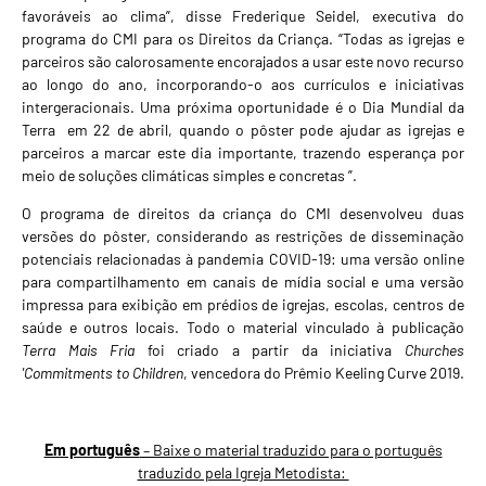
favoráveis ​​ao clima”, disse Frederique Seidel, executiva do
programa do CMI para os Direitos da Criança. “Todas as igrejas e
parceiros são calorosamente encorajados a usar este novo recurso
ao longo do ano, incorporando-o aos currículos e iniciativas
intergeracionais. Uma próxima oportunidade é o
Dia Mundial da
Terra
em 22 de abril, quando o pôster pode ajudar as igrejas e
parceiros a marcar este dia importante, trazendo esperança por
meio de soluções climáticas simples e concretas ”.
O programa de direitos da criança do CMI desenvolveu duas
versões do pôster, considerando as restrições de disseminação
potenciais relacionadas à pandemia COVID-19: uma versão online
para compartilhamento em canais de mídia social e uma versão
impressa para exibição em prédios de igrejas, escolas, centros de
saúde e outros locais. Todo o material vinculado à publicação
Terra Mais Fria
foi criado a partir da iniciativa
Churches
'Commitments to Children
, vencedora do
Prêmio Keeling Curve
2019.
Em português
– Baixe o material traduzido para o português
traduzido pela Igreja Metodista: