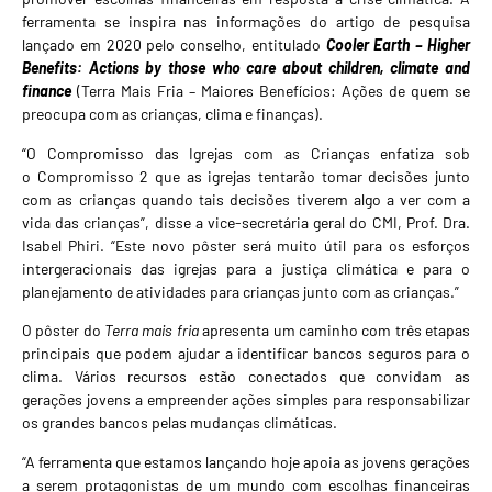
ferramenta se inspira nas informações do artigo de pesquisa
lançado em 2020 pelo conselho, entitulado
Cooler Earth – Higher
Benefits: Actions by those who care about children, climate and
finance
(Terra Mais Fria – Maiores Benefícios: Ações de quem se
preocupa com as crianças, clima e finanças).
“
O Compromisso das Igrejas com as Crianças
enfatiza sob
o
Compromisso 2
que as igrejas tentarão tomar decisões junto
com as crianças quando tais decisões tiverem algo a ver com a
vida das crianças”, disse a vice-secretária geral do CMI, Prof. Dra.
Isabel Phiri. “Este novo pôster será muito útil para os esforços
intergeracionais das igrejas para a justiça climática e para o
planejamento de atividades para crianças junto com as crianças.”
O pôster do
Terra mais fria
apresenta um caminho com três etapas
principais que podem ajudar a identificar bancos seguros para o
clima. Vários recursos estão conectados que convidam as
gerações jovens a empreender ações simples para responsabilizar
os grandes bancos pelas mudanças climáticas.
“A ferramenta que estamos lançando hoje apoia as jovens gerações
a serem protagonistas de um mundo com escolhas financeiras