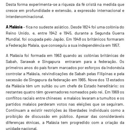
Desta forma experimenta-se a riqueza da fé cristã na medida que
cresce em profundidade e extensão, a expressão internacional e
interdenominacional.
A Malásia
– fica no sudeste asiático. Desde 1824 foi uma colônia do
Reino Unido, e, entre 1942 e 1945, durante a Segunda Guerra
Mundial, foi ocupada pelo Japão. Em 1948 os britânicos formaram
a Federação Malaia, que conseguiu a sua independência em 1957.
A Malásia foi formada em 1963 quando as colônias britânicas de
Sabah, Sarawak e Singapura entraram para a federação. Os
primeiros anos do país foram marcados por esforços da Indonésia
controlar a Malásia, reivindicações de Sabah pelas Filipinas e pela
secessão de Singapura da federação em 1965. Nove dos 13 estados
da Malásia têm um sultão ou um chefe de Estado hereditário; os
restantes quatro têm governadores nomeados pelo rei. Em 1969 os
conflitos raciais entre chineses e malaios levaram a tumultos e os
partidos malaios perderam votos nas eleições que se seguiram.
Continuam a existir restrições às liberdades individuais como a
proibição de discussão em público. Apesar das consideráveis
diferenças étnicas, a Malásia tem progredido com a criação da
unidade nacional.