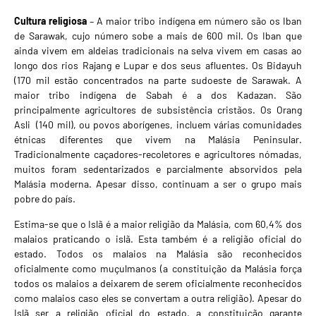
Cultura religiosa
– A maior tribo indígena em número são os Iban
de Sarawak, cujo número sobe a mais de 600 mil. Os Iban que
ainda vivem em aldeias tradicionais na selva vivem em casas ao
longo dos rios Rajang e Lupar e dos seus afluentes. Os Bidayuh
(170 mil estão concentrados na parte sudoeste de Sarawak. A
maior tribo indígena de Sabah é a dos Kadazan. São
principalmente agricultores de subsistência cristãos. Os Orang
Asli (140 mil), ou povos aborígenes, incluem várias comunidades
étnicas diferentes que vivem na Malásia Peninsular.
Tradicionalmente caçadores-recoletores e agricultores nómadas,
muitos foram sedentarizados e parcialmente absorvidos pela
Malásia moderna. Apesar disso, continuam a ser o grupo mais
pobre do país.
Estima-se que o Islã é a maior religião da Malásia, com 60,4% dos
malaios praticando o islã. Esta também é a religião oficial do
estado. Todos os malaios na Malásia são reconhecidos
oficialmente como muçulmanos (a constituição da Malásia força
todos os malaios a deixarem de serem oficialmente reconhecidos
como malaios caso eles se convertam a outra religião). Apesar do
Islã ser a religião oficial do estado, a constituição garante