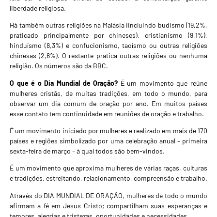
liberdade religiosa.
Há também outras religiões na Malásia iincluindo budismo (19,2%,
praticado principalmente por chineses), cristianismo (9,1%),
hinduísmo (8,3%) e confucionismo, taoísmo ou outras religiões
chinesas (2,6%). O restante pratica outras religiões ou nenhuma
religião. Os números são da
BBC
.
O que é o Dia Mundial de Oração?
É um movimento que reúne
mulheres cristãs, de muitas tradições, em todo o mundo, para
observar um dia comum de oração por ano. Em muitos países
esse contato tem continuidade em reuniões de oração e trabalho.
É um movimento iniciado por mulheres e realizado em mais de 170
países e regiões simbolizado por uma celebração anual – primeira
sexta-feira de março – à qual todos são bem-vindos.
É um movimento que aproxima mulheres de várias raças, culturas
e tradições, estreitando, relacionamento, compreensão e trabalho.
Através do DIA MUNDIAL DE ORAÇÃO, mulheres de todo o mundo
afirmam a fé em Jesus Cristo; compartilham suas esperanças e
temores, alegrias e tristezas, oportunidades e necessidades.