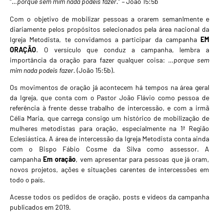
“
…porque sem mim nada podeis fazer
.” – João 15:5b
Com o objetivo de mobilizar pessoas a orarem semanlmente e
diariamente pelos propósitos selecionados pela área nacional da
Igreja Metodista, te convidamos a participar da campanha
EM
ORAÇÃO
. O versículo que conduz a campanha, lembra a
importância da oração para fazer qualquer coisa:
…porque sem
mim nada podeis fazer
. (João 15:5b).
Os movimentos de oração já acontecem há tempos na área geral
da Igreja, que conta com o Pastor João Flávio como pessoa de
referência à frente desse trabalho de intercessão, e com a irmã
Célia Maria, que carrega consigo um histórico de mobilização de
mulheres metodistas para oração, especialmente na 1ª Região
Eclesiástica. A área de intercessão da Igreja Metodista conta ainda
com o Bispo Fábio Cosme da Silva como assessor. A
campanha
Em oração
, vem apresentar para pessoas que já oram,
novos projetos, ações e situações carentes de intercessões em
todo o país.
Acesse todos os pedidos de oração, posts e vídeos da campanha
publicados em 2019.