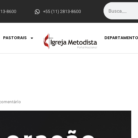
813-8600
+55 (11) 2813-8600
PASTORAIS
DEPARTAMENT
comentário