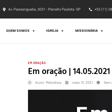
Av. Piassanguaba, 3031 - Planalto Paulista -SP
+55 (11) 2
QUEM SOMOS
IGREJA
MISSIONÁRIA
EM ORAÇÃO
Em oração | 14.05.2021
Autor:
Metodista
maio 13, 2021
Sem 