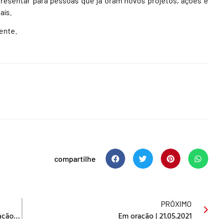
esentar para pessoas que já oram novos projetos, ações e
aís.
ente.
compartilhe
PRÓXIMO
Adiamento do Encontro Nacional de Motivação Missionária
Em oração | 21.05.2021