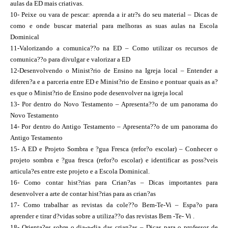
aulas da ED mais criativas.
10- Peixe ou vara de pescar: aprenda a ir atr?s do seu material – Dicas de
como e onde buscar material para melhoras as suas aulas na Escola
Dominical
11-Valorizando a comunica??o na ED – Como utilizar os recursos de
comunica??o para divulgar e valorizar a ED
12-Desenvolvendo o Minist?rio de Ensino na Igreja local – Entender a
diferen?a e a parceria entre ED e Minist?rio de Ensino e pontuar quais as a?
es que o Minist?rio de Ensino pode desenvolver na igreja local
13- Por dentro do Novo Testamento – Apresenta??o de um panorama do
Novo Testamento
14- Por dentro do Antigo Testamento – Apresenta??o de um panorama do
Antigo Testamento
15- A ED e Projeto Sombra e ?gua Fresca (refor?o escolar) – Conhecer o
projeto sombra e ?gua fresca (refor?o escolar) e identificar as poss?veis
articula?es entre este projeto e a Escola Dominical.
16- Como contar hist?rias para Crian?as – Dicas importantes para
desenvolver a arte de contar hist?rias para as crian?as
17- Como trabalhar as revistas da cole??o Bem-Te-Vi – Espa?o para
aprender e tirar d?vidas sobre a utiliza??o das revistas Bem -Te- Vi .
18- Orienta?es sobre o dia-a-dia das crian?as – Dicas para o professor de