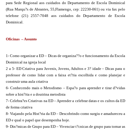
para Sede Regional aos cuidados do Departamento de Escola Dominical
(Rua Marqu?s de Abrantes, 55,Flamengo, cep: 22230-061) ou via fax pelo
telefone (21) 2557-7048 aos cuidados do Departamento de Escola
Dominical.
Oficinas – Assunto
1- Como organizar a ED – Dicas de organiza??o e funcionamento da Escola
Dominical na igreja local
2 a 5- ED Criativa para Juvenis, Jovens, Adultos e 3? idade – Dicas para o
professor de como lidar com a faixa et?ria escolhida e como planejar e
construir uma aula criativa
6- Conhecendo mais o Metodismo – Espa?o para aprender e tirar d?vidas
sobre a hist?ria e a doutrina metodista
7- Celebra?es Criativas na ED – Aprender a celebrar datas e os cultos da ED
de forma criativa
8- Viajando pela Hist?ria da ED – Descobrindo como surgiu e amadureceu a
ED e qual o papel que desempenha hoje.
9- Din?micas de Grupo para ED – Vivenciar t?cnicas de grupo para tornar as