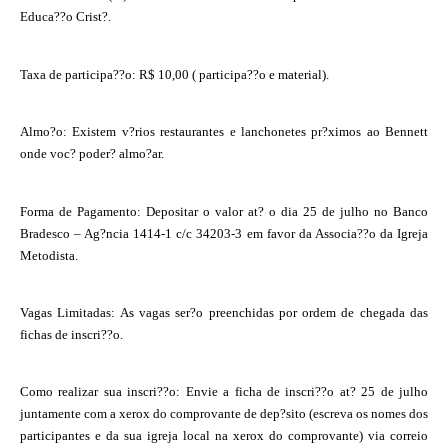
Educa??o Crist?.
Taxa de participa??o: R$ 10,00 ( participa??o e material).
Almo?o: Existem v?rios restaurantes e lanchonetes pr?ximos ao Bennett
onde voc? poder? almo?ar.
Forma de Pagamento: Depositar o valor at? o dia 25 de julho no Banco
Bradesco – Ag?ncia 1414-1 c/c 34203-3 em favor da Associa??o da Igreja
Metodista.
Vagas Limitadas: As vagas ser?o preenchidas por ordem de chegada das
fichas de inscri??o.
Como realizar sua inscri??o: Envie a ficha de inscri??o at? 25 de julho
juntamente com a xerox do comprovante de dep?sito (escreva os nomes dos
participantes e da sua igreja local na xerox do comprovante) via correio