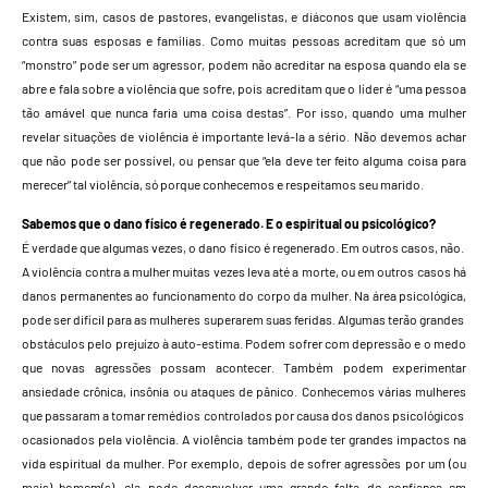
Existem, sim, casos de pastores, evangelistas, e diáconos que usam violência
contra suas esposas e famílias. Como muitas pessoas acreditam que só um
“monstro” pode ser um agressor, podem não acreditar na esposa quando ela se
abre e fala sobre a violência que sofre, pois acreditam que o líder é “uma pessoa
tão amável que nunca faria uma coisa destas”. Por isso, quando uma mulher
revelar situações de violência é importante levá-la a sério. Não devemos achar
que não pode ser possível, ou pensar que “ela deve ter feito alguma coisa para
merecer” tal violência, só porque conhecemos e respeitamos seu marido.
Sabemos que o dano físico é regenerado. E o espiritual ou psicológico?
É verdade que algumas vezes, o dano físico é regenerado. Em outros casos, não.
A violência contra a mulher muitas vezes leva até a morte, ou em outros casos há
danos permanentes ao funcionamento do corpo da mulher. Na área psicológica,
pode ser difícil para as mulheres superarem suas feridas. Algumas terão grandes
obstáculos pelo prejuízo à auto-estima. Podem sofrer com depressão e o medo
que novas agressões possam acontecer. Também podem experimentar
ansiedade crônica, insônia ou ataques de pânico. Conhecemos várias mulheres
que passaram a tomar remédios controlados por causa dos danos psicológicos
ocasionados pela violência. A violência também pode ter grandes impactos na
vida espiritual da mulher. Por exemplo, depois de sofrer agressões por um (ou
mais) homem(s), ela pode desenvolver uma grande falta de confiança em