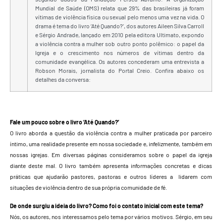
Mundial de Saúde (OMS) relata que 29% das brasileiras já foram
vítimas de violência física ou sexual pelo menos uma vez na vida.
O
drama é tema do livro ‘Até Quando?’, dos autores Aileen Silva Carroll
e Sérgio Andrade, lançado em 2010 pela editora Ultimato, expondo
a violência contra a mulher sob outro ponto polêmico: o papel da
Igreja e o crescimento nos números de vítimas dentro da
comunidade evangélica. Os autores concederam uma entrevista a
Robson Morais, jornalista do Portal Creio. Confira abaixo os
detalhes da conversa:
Fale um pouco sobre o livro ‘Até Quando?’
O livro aborda a questão da violência contra a mulher praticada por parceiro
íntimo, uma realidade presente em nossa sociedade e, infelizmente, também em
nossas igrejas. Em diversas páginas consideramos sobre o papel da igreja
diante deste mal. O livro também apresenta informações concretas e dicas
práticas que ajudarão pastores, pastoras e outros líderes a lidarem com
situações de violência dentro de sua própria comunidade de fé.
De onde surgiu a ideia do livro? Como foi o contato inicial com este tema?
Nós, os autores, nos interessamos pelo tema por vários motivos. Sérgio, em seu