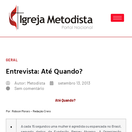
GERAL
Entrevista: Até Quando?
Autor:
Metodista
setembro 13, 2013
Sem comentário
Até Quando?
Por: Robson Morais – Redação Creio
A cada 15 segundos uma mulher é agredida ou espancada no Brasil,
segundo dados da Fundação Perseu Abramo. A Organização