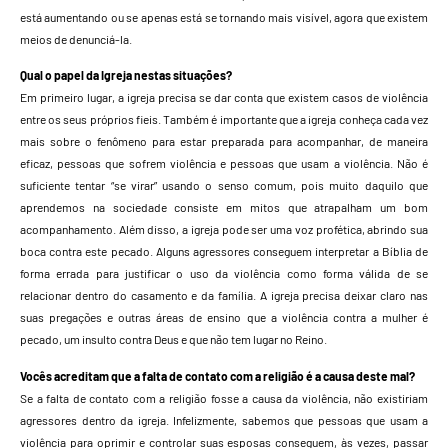
está aumentando ou se apenas está se tornando mais visível, agora que existem
meios de denunciá-la.
Qual o papel da Igreja nestas situações?
Em primeiro lugar, a igreja precisa se dar conta que existem casos de violência
entre os seus próprios fieis. Também é importante que a igreja conheça cada vez
mais sobre o fenômeno para estar preparada para acompanhar, de maneira
eficaz, pessoas que sofrem violência e pessoas que usam a violência. Não é
suficiente tentar “se virar” usando o senso comum, pois muito daquilo que
aprendemos na sociedade consiste em mitos que atrapalham um bom
acompanhamento. Além disso, a igreja pode ser uma voz profética, abrindo sua
boca contra este pecado. Alguns agressores conseguem interpretar a Bíblia de
forma errada para justificar o uso da violência como forma válida de se
relacionar dentro do casamento e da família. A igreja precisa deixar claro nas
suas pregações e outras áreas de ensino que a violência contra a mulher é
pecado, um insulto contra Deus e que não tem lugar no Reino.
Vocês acreditam que a falta de contato com a religião é a causa deste mal?
Se a falta de contato com a religião fosse a causa da violência, não existiriam
agressores dentro da igreja. Infelizmente, sabemos que pessoas que usam a
violência para oprimir e controlar suas esposas conseguem, às vezes, passar