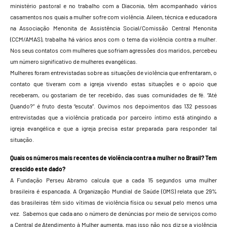
ministério pastoral e no trabalho com a Diaconia, têm acompanhado vários
casamentos nos quais a mulher sofre com violência. Aileen, técnica e educadora
na Associação Menonita de Assistência Social/Comissão Central Menonita
(CCM/AMAS), trabalha há vários anos com o tema da violência contra a mulher.
Nos seus contatos com mulheres que sofriam agressões dos maridos, percebeu
um número significativo de mulheres evangélicas.
Mulheres foram entrevistadas sobre as situações de violência que enfrentaram, o
contato que tiveram com a igreja vivendo estas situações e o apoio que
receberam, ou gostariam de ter recebido, das suas comunidades de fé. “Até
Quando?” é fruto desta “escuta”. Ouvimos nos depoimentos das 132 pessoas
entrevistadas que a violência praticada por parceiro íntimo está atingindo a
igreja evangélica e que a igreja precisa estar preparada para responder tal
situação.
Quais os números mais recentes de violência contra a mulher no Brasil? Tem
crescido este dado?
A Fundação Perseu Abramo calcula que a cada 15 segundos uma mulher
brasileira é espancada. A Organização Mundial de Saúde (OMS) relata que 29%
das brasileiras têm sido vítimas de violência física ou sexual pelo menos uma
vez. Sabemos que cada ano o número de denúncias por meio de serviços como
a Central de Atendimento à Mulher aumenta, mas isso não nos diz se a violência