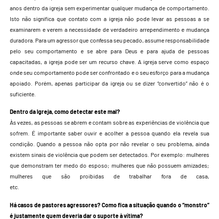
anos dentro da igreja sem experimentar qualquer mudança de comportamento.
Isto não significa que contato com a igreja não pode levar as pessoas a se
examinarem e verem a necessidade de verdadeiro arrependimento e mudança
duradora. Para um agressor que confessa seu pecado, assume responsabilidade
pelo seu comportamento e se abre para Deus e para ajuda de pessoas
capacitadas, a igreja pode ser um recurso chave. A igreja serve como espaço
onde seu comportamento pode ser confrontado e o seu esforço para a mudança
apoiado. Porém, apenas participar da igreja ou se dizer “convertido” não é o
suficiente.
Dentro da Igreja, como detectar este mal?
Às vezes, as pessoas se abrem e contam sobre as experiências de violência que
sofrem. É importante saber ouvir e acolher a pessoa quando ela revela sua
condição. Quando a pessoa não opta por não revelar o seu problema, ainda
existem sinais de violência que podem ser detectados. Por exemplo: mulheres
que demonstram ter medo do esposo; mulheres que não possuem amizades;
mulheres que são proibidas de trabalhar fora de casa,
etc.
Há casos de pastores agressores? Como fica a situação quando o “monstro”
é justamente quem deveria dar o suporte à vítima?