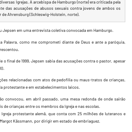
diversas Igrejas.
A arcebispa de Hamburgo (norte) era criticada pela
nte das acusações de abusos sexuais contra jovens de ambos os
r de Ahrensburg (Schleswig-Holstein, norte).
rou Jepsen em uma entrevista coletiva convocada em Hamburgo.
oa Palavra, como me comprometi diante de Deus e ante a paróquia,
rescentou.
e o final de 1999, Jepsen sabia das acusações contra o pastor, apesar
10.
ões relacionadas com atos de pedofilia ou maus-tratos de crianças,
a protestante e em estabelecimentos laicos.
mão convocou, em abril passado, uma mesa redonda de onde sairão
s de crianças entre os membros da Igreja e nas escolas.
Igreja protestante alemã, que conta com 25 milhões de luteranos e
a Margot Kässmann, por dirigir em estado de embriaguez.