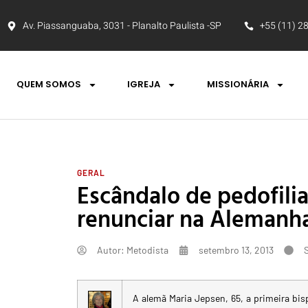
Av. Piassanguaba, 3031 - Planalto Paulista -SP
+55 (11) 2
QUEM SOMOS
IGREJA
MISSIONÁRIA
GERAL
Escândalo de pedofilia 
renunciar na Alemanh
Autor:
Metodista
setembro 13, 2013
A alemã Maria Jepsen, 65, a primeira bi