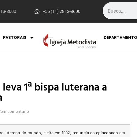
813-8600
+55 (11) 2813-8600
PASTORAIS
DEPARTAMENT
leva 1ª bispa luterana a
a
Sem comentário
spa luterana do mundo, eleita em 1992, renuncia ao episcopado em