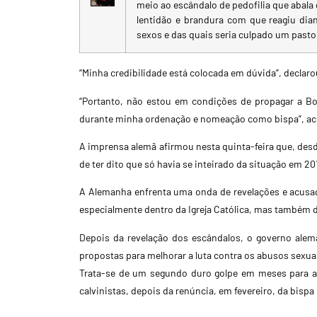
meio ao escândalo de pedofilia que abala 
lentidão e brandura com que reagiu dia
sexos e das quais seria culpado um pasto
“Minha credibilidade está colocada em dúvida”, decla
“Portanto, não estou em condições de propagar a B
durante minha ordenação e nomeação como bispa”, ac
A imprensa alemã afirmou nesta quinta-feira que, desd
de ter dito que só havia se inteirado da situação em 20
A Alemanha enfrenta uma onda de revelações e acusaç
especialmente dentro da Igreja Católica, mas também d
Depois da revelação dos escândalos, o governo ale
propostas para melhorar a luta contra os abusos sexuai
Trata-se de um segundo duro golpe em meses para a 
calvinistas, depois da renúncia, em fevereiro, da bisp