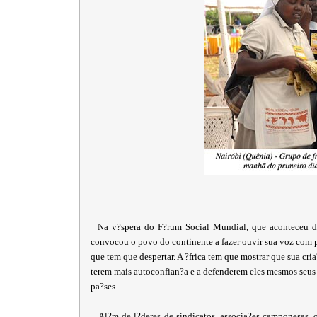
Na v?spera do F?rum Social Mundial, que aconteceu de 
convocou o povo do continente a fazer ouvir sua voz com pa
que tem que despertar. A ?frica tem que mostrar que sua cria
terem mais autoconfian?a e a defenderem eles mesmos seus 
pa?ses.
Al?m de l?deres de sindicatos, associa?es camponesas, o