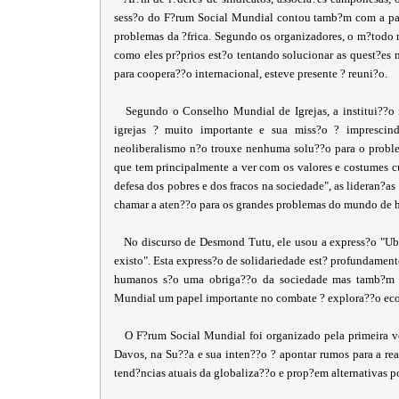
sess?o do F?rum Social Mundial contou tamb?m com a par
problemas da ?frica. Segundo os organizadores, o m?todo 
como eles pr?prios est?o tentando solucionar as quest?es m
para coopera??o internacional, esteve presente ? reuni?o.
Segundo o Conselho Mundial de Igrejas, a institui??o re
igrejas ? muito importante e sua miss?o ? imprescin
neoliberalismo n?o trouxe nenhuma solu??o para o prob
que tem principalmente a ver com os valores e costumes c
defesa dos pobres e dos fracos na sociedade", as lideran?a
chamar a aten??o para os grandes problemas do mundo de h
No discurso de Desmond Tutu, ele usou a express?o "Ubunt
existo". Esta express?o de solidariedade est? profundamente
humanos s?o uma obriga??o da sociedade mas tamb?m d
Mundial um papel importante no combate ? explora??o econ
O F?rum Social Mundial foi organizado pela primeira v
Davos, na Su??a e sua inten??o ? apontar rumos para a re
tend?ncias atuais da globaliza??o e prop?em alternativas p