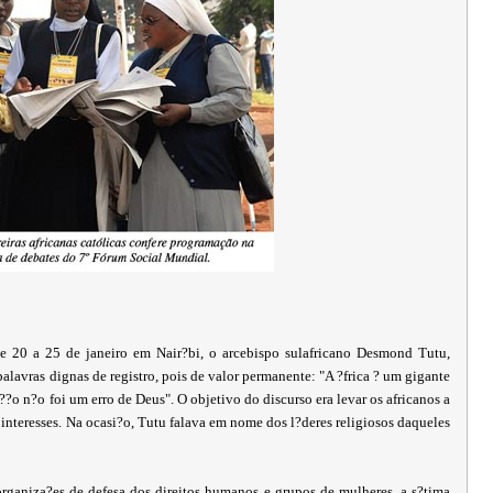
20 a 25 de janeiro em Nair?bi, o arcebispo sulafricano Desmond Tutu,
lavras dignas de registro, pois de valor permanente: "A ?frica ? um gigante
??o n?o foi um erro de Deus". O objetivo do discurso era levar os africanos a
interesses. Na ocasi?o, Tutu falava em nome dos l?deres religiosos daqueles
rganiza?es de defesa dos direitos humanos e grupos de mulheres, a s?tima