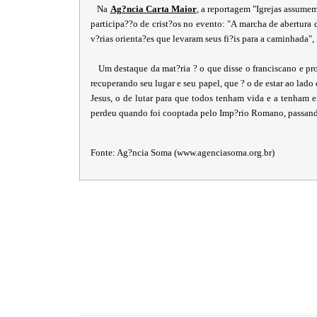
Na
Ag?ncia Carta Maior
, a reportagem "Igrejas assume
participa??o de crist?os no evento: "A marcha de abertura
v?rias orienta?es que levaram seus fi?is para a caminhada",
Um destaque da mat?ria ? o que disse o franciscano e prof
recuperando seu lugar e seu papel, que ? o de estar ao lado
Jesus, o de lutar para que todos tenham vida e a tenham e
perdeu quando foi cooptada pelo Imp?rio Romano, passando
Fonte: Ag?ncia Soma (
www.agenciasoma.org.br
)