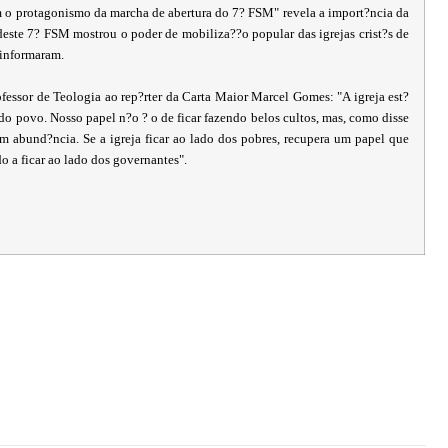
m o protagonismo da marcha de abertura do 7? FSM" revela a import?ncia da
 deste 7? FSM mostrou o poder de mobiliza??o popular das igrejas crist?s de
 informaram.
essor de Teologia ao rep?rter da Carta Maior Marcel Gomes: "A igreja est?
 do povo. Nosso papel n?o ? o de ficar fazendo belos cultos, mas, como disse
m abund?ncia. Se a igreja ficar ao lado dos pobres, recupera um papel que
 a ficar ao lado dos governantes".