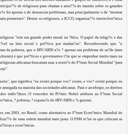
ticipa??o de religiosos para chamar a aten??o do mundo sobre os grandes
n?o foi apenas o de denunciar problemas, mas principalmente o de "mostrar
ais prementes". Dentre os religiosos, a ICCO, organiza??o intereclesi?stica
ligiosa "tem um grande poder moral na ?frica. O papel da religi?o e das
d?vel na luta social e pol?tica por mudan?as". Reconhecendo que "o
lema da pobreza, que o HIV/AIDS n?o ? apenas um problema de sa?de (mas
ulturais) e que pol?ticos e governantes t?m que se empenhar muito mais na
s religiosas africanas buscaram usar a reuni?o do F?rum Social Mundial "para
oje".
u", que significa "eu existo porque voc? existe, e voc? existe porque eu
 arraigada na maioria das sociedades africanas. Para o arcebispo, os direitos
os indiv?duos. O vencedor do Pr?mio Nobel atribuiu ao F?rum Social
?mica, ? pobreza, ? expans?o do HIV/AIDS e ?s guerras.
ez, em 2001, no Brasil, como alternativa ao F?rum Econ?mico Mundial de
aliza??o de uma ordem mundial mais justa. O FSM re?ne os que criticam as
ol?ticas e econ?micas.