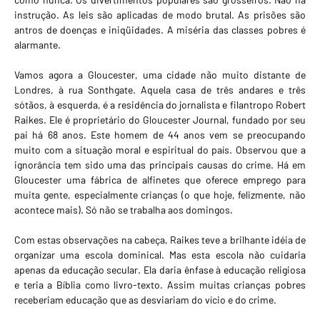
instrução. As leis são aplicadas de modo brutal. As prisões são
antros de doenças e iniqüidades. A miséria das classes pobres é
alarmante.
Vamos agora a Gloucester, uma cidade não muito distante de
Londres, à rua Sonthgate. Aquela casa de três andares e três
sótãos, à esquerda, é a residência do jornalista e filantropo Robert
Raikes. Ele é proprietário do Gloucester Journal, fundado por seu
pai há 68 anos. Este homem de 44 anos vem se preocupando
muito com a situação moral e espiritual do país. Observou que a
ignorância tem sido uma das principais causas do crime. Há em
Gloucester uma fábrica de alfinetes que oferece emprego para
muita gente, especialmente crianças (o que hoje, felizmente, não
acontece mais). Só não se trabalha aos domingos.
Com estas observações na cabeça, Raikes teve a brilhante idéia de
organizar uma escola dominical. Mas esta escola não cuidaria
apenas da educação secular. Ela daria ênfase à educação religiosa
e teria a Bíblia como livro-texto. Assim muitas crianças pobres
receberiam educação que as desviariam do vício e do crime.