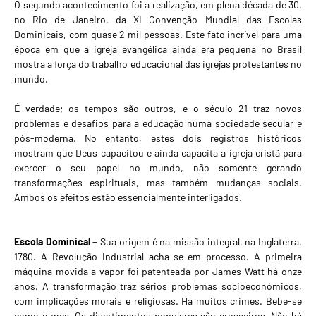
O segundo acontecimento foi a realização, em plena década de 30,
no Rio de Janeiro, da XI Convenção Mundial das Escolas
Dominicais, com quase 2 mil pessoas. Este fato incrível para uma
época em que a igreja evangélica ainda era pequena no Brasil
mostra a força do trabalho educacional das igrejas protestantes no
mundo.
É verdade; os tempos são outros, e o século 21 traz novos
problemas e desafios para a educação numa sociedade secular e
pós-moderna. No entanto, estes dois registros históricos
mostram que Deus capacitou e ainda capacita a igreja cristã para
exercer o seu papel no mundo, não somente gerando
transformações espirituais, mas também mudanças sociais.
Ambos os efeitos estão essencialmente interligados.
Escola Dominical –
Sua origem é na missão integral, na Inglaterra,
1780. A Revolução Industrial acha-se em processo. A primeira
máquina movida a vapor foi patenteada por James Watt há onze
anos. A transformação traz sérios problemas socioeconômicos,
com implicações morais e religiosas. Há muitos crimes. Bebe-se
como nunca. Os divertimentos populares são grosseiros. Não há