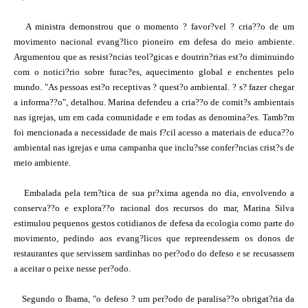
A ministra demonstrou que o momento ? favor?vel ? cria??o de um
movimento nacional evang?lico pioneiro em defesa do meio ambiente.
Argumentou que as resist?ncias teol?gicas e doutrin?rias est?o diminuindo
com o notici?rio sobre furac?es, aquecimento global e enchentes pelo
mundo. "As pessoas est?o receptivas ? quest?o ambiental. ? s? fazer chegar
a informa??o", detalhou. Marina defendeu a cria??o de comit?s ambientais
nas igrejas, um em cada comunidade e em todas as denomina?es. Tamb?m
foi mencionada a necessidade de mais f?cil acesso a materiais de educa??o
ambiental nas igrejas e uma campanha que inclu?sse confer?ncias crist?s de
meio ambiente.
Embalada pela tem?tica de sua pr?xima agenda no dia, envolvendo a
conserva??o e explora??o racional dos recursos do mar, Marina Silva
estimulou pequenos gestos cotidianos de defesa da ecologia como parte do
movimento, pedindo aos evang?licos que repreendessem os donos de
restaurantes que servissem sardinhas no per?odo do defeso e se recusassem
a aceitar o peixe nesse per?odo.
Segundo o Ibama, "o defeso ? um per?odo de paralisa??o obrigat?ria da