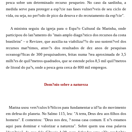
pesca sobre um determinado recurso pesqueiro. No caso da sardinha, a
medida serve para proteger a esp?cie nas fases vulner?veis de seu ciclo de
vida, ou seja, no per?odo de pico da desova e do recrutamento da esp?cie".
A ministra seguiu da igreja para o Espa?o Cultural da Marinha, onde
participou do lan?amento do "mais amplo diagn?stico dos recursos da costa
brasileira" – o Revizee, que auxilia na viabiliza??o do uso sustent?vel dos
recursos mar?timos, atrav?s dos resultados de dez anos de pesquisas
oceanogr?ficas de 300 pesquisadores, feitas numa ?rea aproximada de 3,5
milh?es de quil?metros quadrados, que se estende pelos 8,5 mil quil?metros
de litoral do pa?s, onde a pesca gera cerca de 800 mil empregos.
Dom?nio sobre a natureza
Marina usou vers?culos b?blicos para fundamentar a id?ia do movimento
em defesa do planeta. No Salmo 115, leu: "A terra, Deus deu aos filhos dos
homens". E comentou: "Deus nos deu, ? nossa casa comum. E n?s estamos
aqui para dominar e valorizar a natureza". Sobre quem usa essa palavra