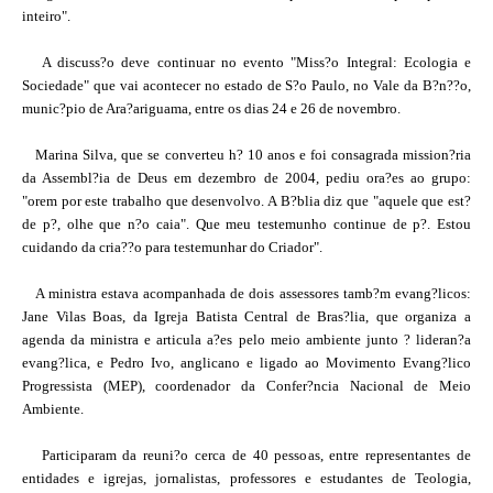
inteiro".
A discuss?o deve continuar no evento "Miss?o Integral: Ecologia e
Sociedade" que vai acontecer no estado de S?o Paulo, no Vale da B?n??o,
munic?pio de Ara?ariguama, entre os dias 24 e 26 de novembro.
Marina Silva, que se converteu h? 10 anos e foi consagrada mission?ria
da Assembl?ia de Deus em dezembro de 2004, pediu ora?es ao grupo:
"orem por este trabalho que desenvolvo. A B?blia diz que "aquele que est?
de p?, olhe que n?o caia". Que meu testemunho continue de p?. Estou
cuidando da cria??o para testemunhar do Criador".
A ministra estava acompanhada de dois assessores tamb?m evang?licos:
Jane Vilas Boas, da Igreja Batista Central de Bras?lia, que organiza a
agenda da ministra e articula a?es pelo meio ambiente junto ? lideran?a
evang?lica, e Pedro Ivo, anglicano e ligado ao Movimento Evang?lico
Progressista (MEP), coordenador da Confer?ncia Nacional de Meio
Ambiente.
Participaram da reuni?o cerca de 40 pessoas, entre representantes de
entidades e igrejas, jornalistas, professores e estudantes de Teologia,