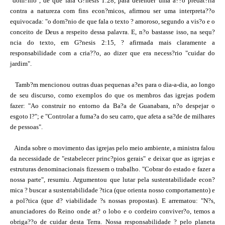
"dom?nio", de que fala G?nesis 1:28, para defender uma a??o predat?ria
contra a natureza com fins econ?micos, afirmou ser uma interpreta??o
equivocada: "o dom?nio de que fala o texto ? amoroso, segundo a vis?o e o
conceito de Deus a respeito dessa palavra. E, n?o bastasse isso, na sequ?
ncia do texto, em G?nesis 2:15, ? afirmada mais claramente a
responsabilidade com a cria??o, ao dizer que era necess?rio "cuidar do
jardim".
Tamb?m mencionou outras duas pequenas a?es para o dia-a-dia, ao longo
de seu discurso, como exemplos do que os membros das igrejas podem
fazer: "Ao construir no entorno da Ba?a de Guanabara, n?o despejar o
esgoto l?"; e "Controlar a fuma?a do seu carro, que afeta a sa?de de milhares
de pessoas".
Ainda sobre o movimento das igrejas pelo meio ambiente, a ministra falou
da necessidade de "estabelecer princ?pios gerais" e deixar que as igrejas e
estruturas denominacionais fizessem o trabalho. "Cobrar do estado e fazer a
nossa parte", resumiu. Argumentou que lutar pela sustentabilidade econ?
mica ? buscar a sustentabilidade ?tica (que orienta nosso comportamento) e
a pol?tica (que d? viabilidade ?s nossas propostas). E arrematou: "N?s,
anunciadores do Reino onde at? o lobo e o cordeiro conviver?o, temos a
obriga??o de cuidar desta Terra. Nossa responsabilidade ? pelo planeta