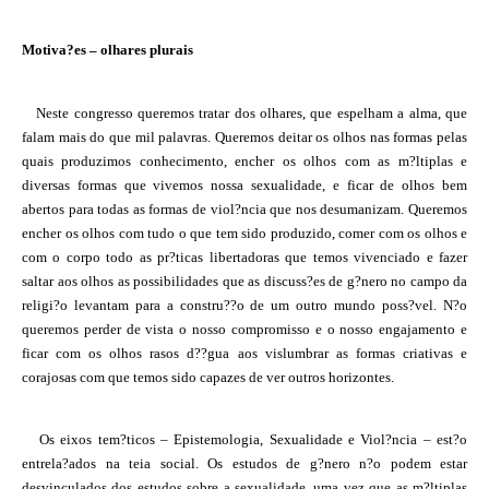
Motiva?es – olhares plurais
Neste congresso queremos tratar dos olhares, que espelham a alma, que
falam mais do que mil palavras. Queremos deitar os olhos nas formas pelas
quais produzimos conhecimento, encher os olhos com as m?ltiplas e
diversas formas que vivemos nossa sexualidade, e ficar de olhos bem
abertos para todas as formas de viol?ncia que nos desumanizam. Queremos
encher os olhos com tudo o que tem sido produzido, comer com os olhos e
com o corpo todo as pr?ticas libertadoras que temos vivenciado e fazer
saltar aos olhos as possibilidades que as discuss?es de g?nero no campo da
religi?o levantam para a constru??o de um outro mundo poss?vel. N?o
queremos perder de vista o nosso compromisso e o nosso engajamento e
ficar com os olhos rasos d??gua aos vislumbrar as formas criativas e
corajosas com que temos sido capazes de ver outros horizontes.
Os eixos tem?ticos – Epistemologia, Sexualidade e Viol?ncia – est?o
entrela?ados na teia social. Os estudos de g?nero n?o podem estar
desvinculados dos estudos sobre a sexualidade, uma vez que as m?ltiplas