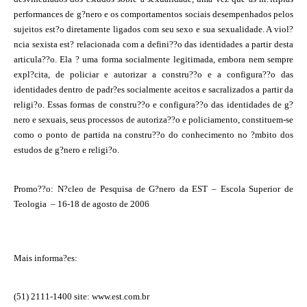
performances de g?nero e os comportamentos sociais desempenhados pelos
sujeitos est?o diretamente ligados com seu sexo e sua sexualidade. A viol?
ncia sexista est? relacionada com a defini??o das identidades a partir desta
articula??o. Ela ? uma forma socialmente legitimada, embora nem sempre
expl?cita, de policiar e autorizar a constru??o e a configura??o das
identidades dentro de padr?es socialmente aceitos e sacralizados a partir da
religi?o. Essas formas de constru??o e configura??o das identidades de g?
nero e sexuais, seus processos de autoriza??o e policiamento, constituem-se
como o ponto de partida na constru??o do conhecimento no ?mbito dos
estudos de g?nero e religi?o.
Promo??o: N?cleo de Pesquisa de G?nero da EST – Escola Superior de
Teologia –
16-18 de agosto de 2006
Mais informa?es:
(51) 2111-1400 site:
www.est.com.br