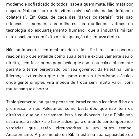
moderno e sofisticado do todos, sabe a quem mata. Não mata por
engano. Mata por horror. As vítimas civis são chamadas de "danos
colaterais". Em Gaza, de cada dez “danos colaterais”, três são
crianças. E somam, aos milhares, os mutilados, vítimas da
tecnologia do esquartejamento humano, que a indústria militar
está ensaiando com êxito nesta operação de limpeza étnica.
Não há inocentes em nenhum dos lados. De Israel, um governo
reacionário que entende como sua a terra e exclusivamente seu o
direito, sem falar numa população que apoia ou cala cinicamente
perante o terror perpetrado por seu governo; da Palestina, uma
liderança extremista que tem como arma o terrorismo clássico
onde gente simples vira moeda de troca sem muito valor, com
muito sangue e horror.
Teologicamente, há quem pense em Israel como o legítimo filho da
promessa; e nos Palestinos como bastardos que não têm os
direitos a que hoje reclamam. Isso é equivocado. Ler a Bíblia sob
essa ótica é reduzi-la e fazê-la dizer para o mundo contemporâneo
verdades que estão circunscritas a um outro tempo.
Anacronismo. A perenidade da Bíblia está na sua capacidade de