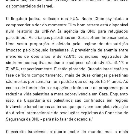
os bombardeios de Israel.
O linguista judeu, radicado nos EUA, Noam Chomsky ajuda a
compreender a dor do momento: "Um bom retrato está disponível
num relatório da UNRWA (a agência da ONU para refugiados
palestinos). As crianças palestinas em Gaza sofrem imensamente.
Uma vasta proporção é afetada pelo regime de desnutrição
imposto pelo bloqueio israelense. A prevalência de anemia entre
menores de dois anos é de 72,8%; os índices registrados de
síndrome consuptiva, nanismo e subpeso são de 34,3%, 31,4% e
31,45%, respectivamente. E estão piorando. Quando Israel está em
fase de 'bom comportamento', mais de duas crianças palestinas
são mortas por semana – um padrão que se repete há 14 anos. As
causas de fundo são a ocupação criminosa e os programas para
reduzir a vida palestina a mera sobrevivência em Gaza. Enquanto
isso, na Cisjordânia os palestinos são confinados em regiões
inviáveis e Israel tomas as terras que quer, em completa violação
do direito internacional e de resoluções explícitas do Conselho de
Segurança da ONU – para não falar de decência."
O exército israelense, o quarto maior do mundo, mas o mais