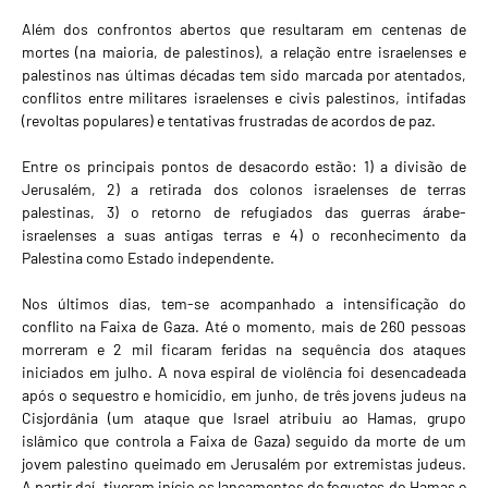
Além dos confrontos abertos que resultaram em centenas de
mortes (na maioria, de palestinos), a relação entre israelenses e
palestinos nas últimas décadas tem sido marcada por atentados,
conflitos entre militares israelenses e civis palestinos, intifadas
(revoltas populares) e tentativas frustradas de acordos de paz.
Entre os principais pontos de desacordo estão: 1) a divisão de
Jerusalém, 2) a retirada dos colonos israelenses de terras
palestinas, 3) o retorno de refugiados das guerras árabe-
israelenses a suas antigas terras e 4) o reconhecimento da
Palestina como Estado independente.
Nos últimos dias, tem-se acompanhado a intensificação do
conflito na Faixa de Gaza. Até o momento, mais de 260 pessoas
morreram e 2 mil ficaram feridas na sequência dos ataques
iniciados em julho. A nova espiral de violência foi desencadeada
após o sequestro e homicídio, em junho, de três jovens judeus na
Cisjordânia (um ataque que Israel atribuiu ao Hamas, grupo
islâmico que controla a Faixa de Gaza) seguido da morte de um
jovem palestino queimado em Jerusalém por extremistas judeus.
A partir daí, tiveram início os lançamentos de foguetes do Hamas e