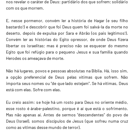
nos revelar o caráter de Deus: partidário dos que sofrem; solidário
com os que morrem.
E, nesse pormenor, convém ler a história de Hagar (e seu filho
bastardo!) e descobrir que foi Deus quem foi salvá-la da morte no
deserto, depois de expulsa por Sara e Abrão (os pais legítimos!).
Convém ler as histórias do Egito opressor, de onde Deus fizera
libertar os israelitas; mas é preciso não se esquecer do mesmo
Egito que foi refúgio para o pequeno Jesus e sua família quando
Herodes os ameaçava de morte.
Não há lugares, povos e pessoas absolutas na Bíblia. Há, isso sim,
a opção preferencial de Deus pelas vítimas que sofrem. Não
importa seus nomes ou "de que lado estejam". Se há vítimas, Deus
está com elas. Sofre com elas.
Eu creio assim: se hoje há um rosto para Deus no oriente médio,
esse rosto é árabe-palestino, porque é aí que está o sofrimento.
Mas não apenas aí. Antes de sermos "descendentes" do povo de
Deus (Israel), somos discípulos de Jesus (que sofreu numa cruz
como as vítimas desse mundo de terror).