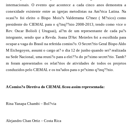
internacionais. O evento que acontece a cada cinco anos demonstra a
conexidade existente entre as igrejas metodistas na Am?rica Latina. Na
ocasi?o foi eleito o Bispo Mois?s Valderrama G?mez ( M?xico) como
presidente do CIEMAL para o q?inq??nio 2008-2013, tendo como vice o
Rev. Oscar Bolioli ( Uruguai), al?m de um representante de cada pa?s
integrante, sendo que a Revda. Joana D'Arc Meireles foi a escolhida para
ocupar a vaga do Brasil na referida comiss?o. O Secret?rio Geral Bispo Aldo
M Etchegoyen, assumi o cargo at? o dia 12 de junho quando ser? realizada
na Sede Nacional, uma reuni?o para a elei??o do pr?ximo secret?rio. Tamb?
m foram apresentados os relat?rios de atividades de todos os projetos
conduzidos pelo CIEMAL e os tra?ados para o pr?ximo q?inq??nio.
A Comiss?o Diretiva do CIEMAL ficou assim representada:
Rina Yanapa Chambi – Bol?via
Alejandro Chan Ortiz – Costa Rica