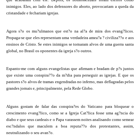
inimigos. Eles, ao lado dos defensores do aborto, provocariam a queda da
cristandade e fechariam igrejas.
Agora s?o os mu?ulmanos que est?o na al?a de mira dos evang?licos.
Propaga-se que eles representam uma verdadeira amea?a ? civiliza??o e aos
ensinos de Cristo. Se estes inimigos se tornaram alvos de uma guerra santa
global, no Brasil os oponentes da igreja s?o outros.
Espanto-me com alguns evangelistas que afirmam e bradam de p?s juntos
que existe uma conspira??o da m?dia para perseguir as igrejas. E que os
pastores s?o alvos de tramas engendradas no inferno, mas deflagradas pelos
grandes jornais e, principalmente, pela Rede Globo.
Alguns gostam de falar das conspira?es do Vaticano para bloquear o
crescimento evang?lico, como se a Igreja Cat?lica fosse uma ag?ncia do
diabo e que seus cardeais e o Papa varassem noites analisando como semear
esc?ndalos que maculem a boa reputa??o dos protestantes, assim,
neutralizando o seu avan?o.