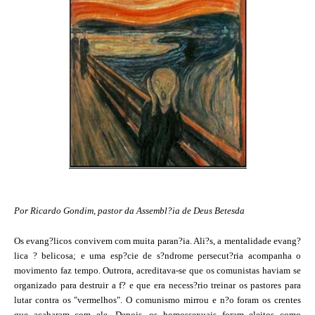
Por Ricardo Gondim, pastor da Assembl?ia de Deus Betesda
Os evang?licos convivem com muita paran?ia.
Ali?s, a mentalidade evang?
lica ? belicosa; e uma esp?cie de s?ndrome persecut?ria acompanha o
movimento faz tempo. Outrora, acreditava-se que os comunistas haviam se
organizado para destruir a f? e que era necess?rio treinar os pastores para
lutar contra os "vermelhos". O comunismo mirrou e n?o foram os crentes
que acabaram com ele. Depois, os homossexuais foram eleitos como