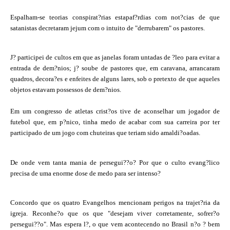
Espalham-se teorias conspirat?rias estapaf?rdias com not?cias de que
satanistas decretaram jejum com o intuito de "derrubarem" os pastores.
J? participei de cultos em que as janelas foram untadas de ?leo para evitar a
entrada de dem?nios; j? soube de pastores que, em caravana, arrancaram
quadros, decora?es e enfeites de alguns lares, sob o pretexto de que aqueles
objetos estavam possessos de dem?nios.
Em um congresso de atletas crist?os tive de aconselhar um jogador de
futebol que, em p?nico, tinha medo de acabar com sua carreira por ter
participado de um jogo com chuteiras que teriam sido amaldi?oadas.
De onde vem tanta mania de persegui??o? Por que o culto evang?lico
precisa de uma enorme dose de medo para ser intenso?
Concordo que os quatro Evangelhos mencionam perigos na trajet?ria da
igreja. Reconhe?o que os que "desejam viver corretamente, sofrer?o
persegui??o". Mas espera l?, o que vem acontecendo no Brasil n?o ? bem