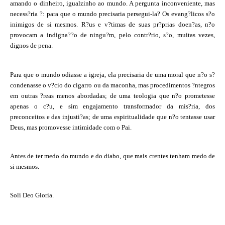
amando o dinheiro, igualzinho ao mundo. A pergunta inconveniente, mas
necess?ria ?: para que o mundo precisaria persegui-la? Os evang?licos s?o
inimigos de si mesmos. R?us e v?timas de suas pr?prias doen?as, n?o
provocam a indigna??o de ningu?m, pelo contr?rio, s?o, muitas vezes,
dignos de pena.
Para que o mundo odiasse a igreja, ela precisaria de uma moral que n?o s?
condenasse o v?cio do cigarro ou da maconha, mas procedimentos ?ntegros
em outras ?reas menos abordadas; de uma teologia que n?o prometesse
apenas o c?u, e sim engajamento transformador da mis?ria, dos
preconceitos e das injusti?as; de uma espiritualidade que n?o tentasse usar
Deus, mas promovesse intimidade com o Pai.
Antes de ter medo do mundo e do diabo, que mais crentes tenham medo de
si mesmos.
Soli Deo Gloria.