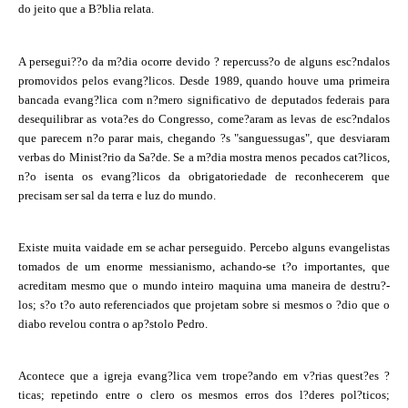
do jeito que a B?blia relata.
A persegui??o da m?dia ocorre devido ? repercuss?o de alguns esc?ndalos
promovidos pelos evang?licos. Desde 1989, quando houve uma primeira
bancada evang?lica com n?mero significativo de deputados federais para
desequilibrar as vota?es do Congresso, come?aram as levas de esc?ndalos
que parecem n?o parar mais, chegando ?s "sanguessugas", que desviaram
verbas do Minist?rio da Sa?de. Se a m?dia mostra menos pecados cat?licos,
n?o isenta os evang?licos da obrigatoriedade de reconhecerem que
precisam ser sal da terra e luz do mundo.
Existe muita vaidade em se achar perseguido. Percebo alguns evangelistas
tomados de um enorme messianismo, achando-se t?o importantes, que
acreditam mesmo que o mundo inteiro maquina uma maneira de destru?-
los; s?o t?o auto referenciados que projetam sobre si mesmos o ?dio que o
diabo revelou contra o ap?stolo Pedro.
Acontece que a igreja evang?lica vem trope?ando em v?rias quest?es ?
ticas; repetindo entre o clero os mesmos erros dos l?deres pol?ticos;