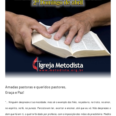
Amadas pastoras e queridos pastores,
Graça e Paz!
“… Ninguém despreze a tua mocidade; mas sê o exemplo dos fiéis, na palavra, no trato, no amor,
no espírito, na fé, na pureza. Persiste em ler, exortar e ensinar, até que eu vá. Não desprezes o
dom que há em ti, o qual te foi dado por profecia, com a imposição das mãos do presbitério. Medita