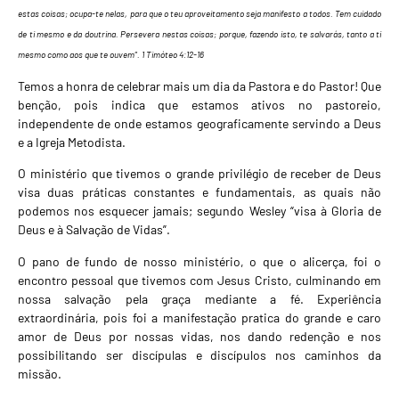
estas coisas; ocupa-te nelas, para que o teu aproveitamento seja manifesto a todos. Tem cuidado
de ti mesmo e da doutrina. Persevera nestas coisas; porque, fazendo isto, te salvarás, tanto a ti
mesmo como aos que te ouvem”. 1 Timóteo 4:12-16
Temos a honra de celebrar mais um dia da Pastora e do Pastor! Que
benção, pois indica que estamos ativos no pastoreio,
independente de onde estamos geograficamente servindo a Deus
e a Igreja Metodista.
O ministério que tivemos o grande privilégio de receber de Deus
visa duas práticas constantes e fundamentais, as quais não
podemos nos esquecer jamais; segundo Wesley “visa à Gloria de
Deus e à Salvação de Vidas”.
O pano de fundo de nosso ministério, o que o alicerça, foi o
encontro pessoal que tivemos com Jesus Cristo, culminando em
nossa salvação pela graça mediante a fé. Experiência
extraordinária, pois foi a manifestação pratica do grande e caro
amor de Deus por nossas vidas, nos dando redenção e nos
possibilitando ser discípulas e discípulos nos caminhos da
missão.