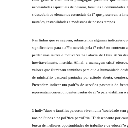
necessidades espirituais de pessoas, fam?lias e comunidades
s descobrir os elementos essenciais da f? que preservem a i
muta?es, instabilidades e modismos de nossos tempos.
Nas linhas que se seguem, submetemos algumas indica?es que,
significativos para a a??o movida pela f? crist? no contexto
perder suas ra?zes e motiva?es na Palavra de Deus. Al?m dis
inevitavelmente, inserida. Afinal, a mensagem crist? oferec
valores que iluminam caminhos para que a humanidade desfrut
de minist?rio pastoral pautadas por atitude aberta, corajos
Pretendem indicar um padr?o de servi?os pastorais de frent
representam correspondentes pautas de a??o para viabilizar 
1
Indiv?duos e fam?lias parecem viver numa "sociedade sem p
nos pol?ticos e na pol?tica partid?ria. H? desencanto por cau
busca de melhores oportunidades de trabalho e de educa??o g