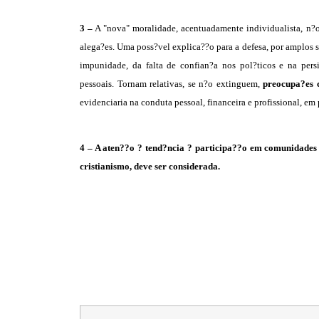
3 –
A "nova" moralidade, acentuadamente individualista, n?o
alega?es. Uma poss?vel explica??o para a defesa, por amplos 
impunidade, da falta de confian?a nos pol?ticos e na pers
pessoais. Tornam relativas, se n?o extinguem,
preocupa?es c
evidenciaria na conduta pessoal, financeira e profissional, em p
4 – A aten??o ? tend?ncia ? participa??o em comunidades m
cristianismo, deve ser considerada.