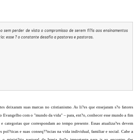
po sem perder de vista o compromisso de serem fi?is aos ensinamentos
ria: esse ? o constante desafio a pastores e pastoras.
es deixaram suas marcas no cristianismo. As li?es que ensejaram s?o fatores
do Evangelho com o "mundo da vida" – para, ent?o, conhecer esse mundo a fim
 e categorias que correspondam ao tempo presente. Essas atualiza?es devem
 pol?ticas e suas conseq??ncias na vida individual, familiar e social. Cabe a
 o minist?rio pastoral da Igreja for?a importante para ir ao encontro das