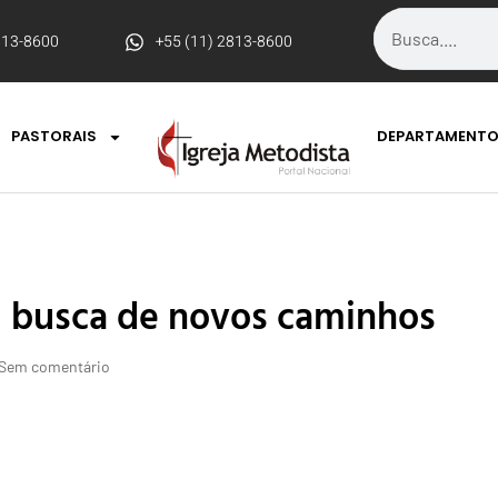
813-8600
+55 (11) 2813-8600
PASTORAIS
DEPARTAMENT
m busca de novos caminhos
Sem comentário