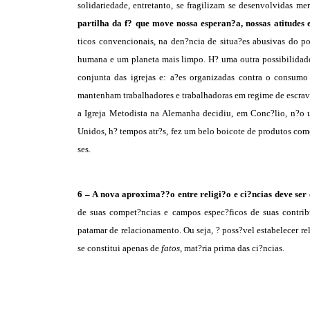
solidariedade, entretanto, se fragilizam se desenvolvidas m
partilha da f? que move nossa esperan?a, nossas atitudes 
ticos convencionais, na den?ncia de situa?es abusivas do p
humana e um planeta mais limpo. H? uma outra possibilidade 
conjunta das igrejas e: a?es organizadas contra o consum
mantenham trabalhadores e trabalhadoras em regime de escra
a Igreja Metodista na Alemanha decidiu, em Conc?lio, n?o u
Unidos, h? tempos atr?s, fez um belo boicote de produtos co
ses.
6 –
A nova aproxima??o entre religi?o e ci?ncias deve ser
de suas compet?ncias e campos espec?ficos de suas contrib
patamar de relacionamento. Ou seja, ? poss?vel estabelecer re
se constitui apenas de
fatos
, mat?ria prima das ci?ncias.