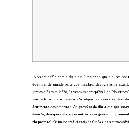
A preocupa??o com o dia-a-dia ? maior do que a busca por me
doutrinal de grande parte dos membros das igrejas na atuali
igrejas e ? assimila??o, ?s vezes impercept?vel, de "doutrinas"
perspectivas que as pessoas v?o adquirindo com o evolver dos
detrimento das doutrinas.
As quest?es do dia-a-dia que move
doen?a, desesperan?a entre outras emergem como premente
rio pastoral.
Os meios tradicionais da Gra?a e os recursos adv