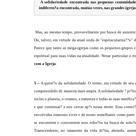
A solidariedade encontrada nas pequenas comunidades
indiferen?a encontrada, muitas vezes, nas grandes igreja
Mas, ao mesmo tempo, provavelmente por busca de autentica
Ou, talvez, em virtude da atual onda de "espetaculariza??o" 
Parece que tanto as mega-igrejas como os pequenos grupos s?
espiritual para suas vidas na atualidade. Nesse particular o 
com a Igreja
.
5 –
A quest?o da solidariedade. O termo, em virtude de seu 
compreendido de maneira mais ampla. A solidariedade ? pr?ti
inclui o planeta, o cosmos, a natureza e todas as suas ramific
e que continuar? a nos cercar ap?s nossa morte. Essa consci
envolvidas emnosso viver e de nosso semelhante como parte de
se encontrem e concentrem seus esfor?os na busca de solu?es
Transcendente, no imanente da vida di?ria, abrindo, ass