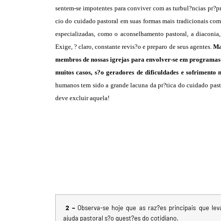
sentem-se impotentes para conviver com as turbul?ncias pr?pr
cio do cuidado pastoral em suas formas mais tradicionais com
especializadas, como o aconselhamento pastoral, a diaconia, 
Exige, ? claro, constante revis?o e preparo de seus agentes.
Ma
membros de nossas igrejas para envolver-se em programas 
muitos casos, s?o geradores de dificuldades e sofrimento n
humanos tem sido a grande lacuna da pr?tica do cuidado pasto
deve excluir aquela!
2 –
Observa-se hoje que as raz?es principais que le
ajuda pastoral s?o quest?es do cotidiano.