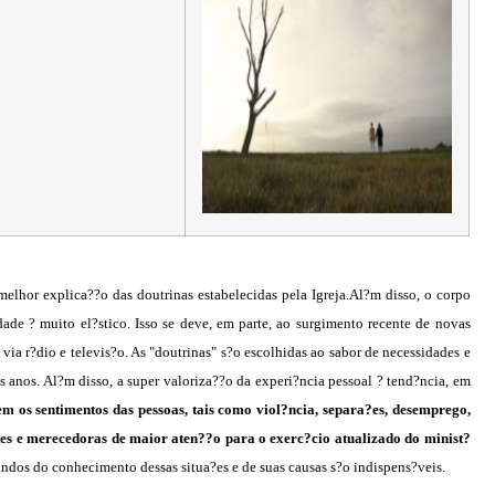
lhor explica??o das doutrinas estabelecidas pela Igreja.Al?m disso, o corpo
dade ? muito el?stico. Isso se deve, em parte, ao surgimento recente de novas
 via r?dio e televis?o. As "doutrinas" s?o escolhidas ao sabor de necessidades e
 anos. Al?m disso, a super valoriza??o da experi?ncia pessoal ? tend?ncia, em
m os sentimentos das pessoas, tais como viol?ncia, separa?es, desemprego,
s e merecedoras de maior aten??o para o exerc?cio atualizado do minist?
indos do conhecimento dessas situa?es e de suas causas s?o indispens?veis.