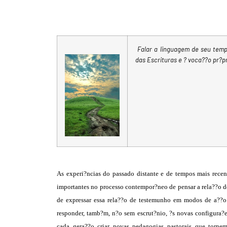
Falar a linguagem de seu tem
das Escrituras e ? voca??o pr?p
As experi?ncias do passado distante e de tempos mais recent
importantes no processo contempor?neo de pensar a rela??o 
de expressar essa rela??o de testemunho em modos de a??o
responder, tamb?m, n?o sem escrut?nio, ?s novas configura?es
cada gera??o criar novas pedagogias pastorais que tornem