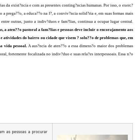
ias da exist?ncia e com as presentes conting?ncias humanas. Por isso, o exerc?
o a prega??o, a educa??o na f?, a conviv?ncia solid?ria e, em suas formas mais
entre outras, junto a indiv?duos e fam?lias, continua a ocupar lugar central.
s, a aten??o pastoral a fam?lias e pessoas deve incluir o encorajamento aos
e atividades do bairro ou cidade que visem ? solu??o de problemas que, em
a vida pessoal.
A aus?ncia de aten??o a essa dimens?o maior dos problemas
ral, fortemente focalizada no indiv?duo e suas rela?es interpessoais. Essa n?o
vam as pessoas a procurar