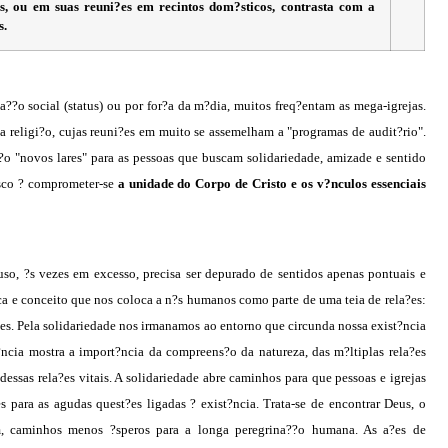
, ou em suas reuni?es em recintos dom?sticos, contrasta com a
s.
??o social (
status
) ou por for?a da m?dia, muitos freq?entam as mega-igrejas.
da religi?o, cujas reuni?es em muito se assemelham a "programas de audit?rio".
o "novos lares" para as pessoas que buscam solidariedade, amizade e sentido
risco ? comprometer-se
a unidade do Corpo de Cristo e os v?nculos essenciais
uso, ?s vezes em excesso, precisa ser depurado de sentidos apenas pontuais e
ca e conceito que nos coloca a n?s humanos como parte de uma teia de rela?es:
a?es. Pela solidariedade nos irmanamos ao entorno que circunda nossa exist?ncia
?ncia mostra a import?ncia da compreens?o da natureza, das m?ltiplas rela?es
ssas rela?es vitais. A solidariedade abre caminhos para que pessoas e igrejas
 para as agudas quest?es ligadas ? exist?ncia. Trata-se de encontrar Deus, o
im, caminhos menos ?speros para a longa peregrina??o humana. As a?es de