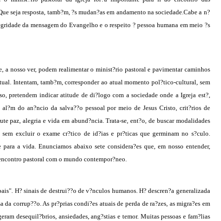
. Que seja resposta, tamb?m, ?s mudan?as em andamento na sociedade.Cabe a n?
ntegridade da mensagem do Evangelho e o respeito ? pessoa humana em meio ?s
 a nosso ver, podem realimentar o minist?rio pastoral e pavimentar caminhos
 atual. Intentam, tamb?m, corresponder ao atual momento pol?tico-cultural, sem
so, pretendem indicar atitude de di?logo com a sociedade onde a Igreja est?,
e, al?m do an?ncio da salva??o pessoal por meio de Jesus Cristo, crit?rios de
e paz, alegria e vida em abund?ncia. Trata-se, ent?o, de buscar modalidades
a, sem excluir o exame cr?tico de id?ias e pr?ticas que germinam no s?culo.
e para a vida. Enunciamos abaixo sete considera?es que, em nosso entender,
o encontro pastoral com o mundo contempor?neo.
ais". H? sinais de destrui??o de v?nculos humanos. H? descren?a generalizada
sa da corrup??o. As pr?prias condi?es atuais de perda de ra?zes, as migra?es em
eram desequil?brios, ansiedades, ang?stias e temor. Muitas pessoas e fam?lias