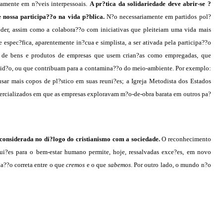
eramente em n?veis interpessoais.
A
pr?tica da solidariedade deve abrir-se ?
e nossa participa??o na vida p?blica.
N?o necessariamente em partidos pol?
oder, assim como a colabora??o com iniciativas que pleiteiam uma vida mais
espec?fica, aparentemente in?cua e simplista, a ser ativada pela participa??o
o de bens e produtos de empresas que usem crian?as como empregadas, que
vid?o, ou que contribuam para a contamina??o do meio-ambiente. Por exemplo:
sar mais copos de pl?stico em suas reuni?es; a Igreja Metodista dos Estados
mercializados em que as empresas exploravam m?o-de-obra barata em outros pa?
 considerada no di?logo do cristianismo com a sociedade.
O reconhecimento
ui?es para o bem-estar humano permite, hoje, ressalvadas exce?es, em novo
la??o correta entre o que
cremos
e o que
sabemos
. Por outro lado, o mundo n?o