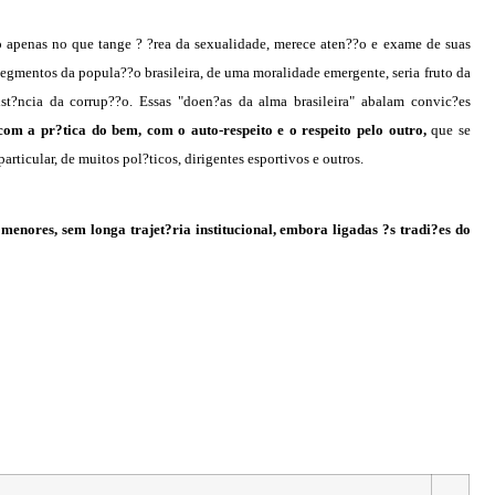
 apenas no que tange ? ?rea da sexualidade, merece aten??o e exame de suas
segmentos da popula??o brasileira, de uma moralidade emergente, seria fruto da
ist?ncia da corrup??o. Essas "doen?as da alma brasileira" abalam convic?es
om a pr?tica do bem, com o auto-respeito e o respeito pelo outro,
que se
articular, de muitos pol?ticos, dirigentes esportivos e outros.
enores, sem longa trajet?ria institucional, embora ligadas ?s tradi?es do