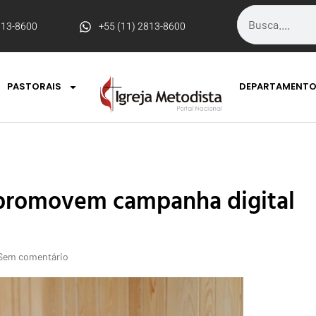
813-8600
+55 (11) 2813-8600
PASTORAIS
DEPARTAMENT
promovem campanha digital
Sem comentário