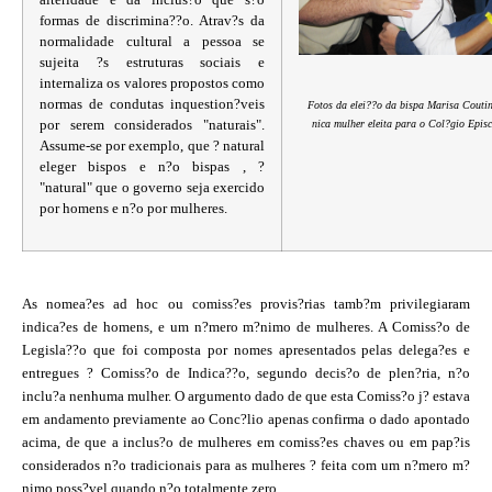
formas de discrimina??o. Atrav?s da
normalidade cultural a pessoa se
sujeita ?s estruturas sociais e
internaliza os valores propostos como
normas de condutas inquestion?veis
Fotos da elei??o da bispa Marisa Coutin
por serem considerados "naturais".
nica mulher eleita para o Col?gio Epis
Assume-se por exemplo, que ? natural
eleger bispos e n?o bispas , ?
"natural" que o governo seja exercido
por homens e n?o por mulheres.
As nomea?es ad hoc ou comiss?es provis?rias tamb?m privilegiaram
indica?es de homens, e um n?mero m?nimo de mulheres. A Comiss?o de
Legisla??o que foi composta por nomes apresentados pelas delega?es e
entregues ? Comiss?o de Indica??o, segundo decis?o de plen?ria, n?o
inclu?a nenhuma mulher. O argumento dado de que esta Comiss?o j? estava
em andamento previamente ao Conc?lio apenas confirma o dado apontado
acima, de que a inclus?o de mulheres em comiss?es chaves ou em pap?is
considerados n?o tradicionais para as mulheres ? feita com um n?mero m?
nimo poss?vel quando n?o totalmente zero.