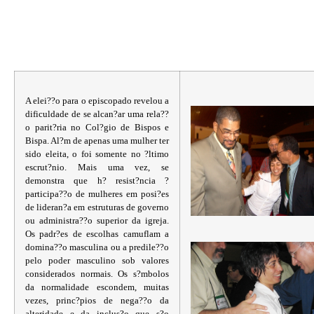
A elei??o para o episcopado revelou a
dificuldade de se alcan?ar uma rela??
o parit?ria no Col?gio de Bispos e
Bispa. Al?m de apenas uma mulher ter
sido eleita, o foi somente no ?ltimo
escrut?nio. Mais uma vez, se
demonstra que h? resist?ncia ?
participa??o de mulheres em posi?es
de lideran?a em estruturas de governo
ou administra??o superior da igreja.
Os padr?es de escolhas camuflam a
domina??o masculina ou a predile??o
pelo poder masculino sob valores
considerados normais. Os s?mbolos
da normalidade escondem, muitas
vezes, princ?pios de nega??o da
alteridade e da inclus?o que s?o