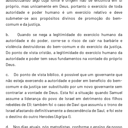
absolutizando algo cuja fonte e origem não se encontra em si
próprio, mas unicamente em Deus, portanto o exercício de toda
autoridade e poder humano é um exercício relativo e deve
submeter-se aos propósitos divinos de promoção do bem-
comum e da justiça.
b. Quando se nega a legitimidade do exercício humano da
autoridade e do poder, corre-se o risco de cair na barbárie e
violência destruidoras do bem-comum e do exercício da justiça.
Do ponto de vista cristão, a legitimidade do exercício humano da
autoridade e poder tem seus fundamentos na vontade do próprio
Deus.
c. Do ponto de vista bíblico, é possível que um governante que
não esteja exercendo a autoridade e poder em benefício do bem-
comum e da justiça ser substituído por um novo governante sem
contrariar a vontade de Deus. Esta foi a situação quando Samuel
assume a liderança do povo de Israel em detrimento dos filhos
rebeldes de Eli; também foi o caso de Davi que assumiu o trono de
Israel afastando definitivamente a descendência de Saul, e foi este
o destino do outro Herodes (Agripa I).
d. Nos dias atuais, nós metodistas, conforme o ensino de nosso