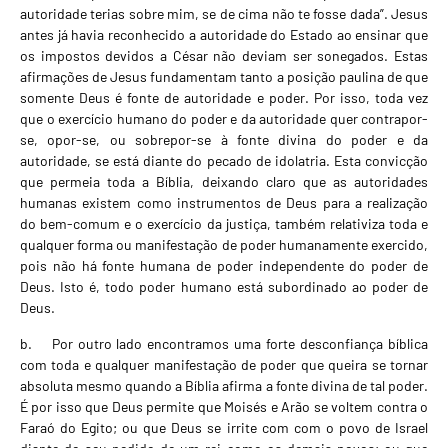
autoridade terias sobre mim, se de cima não te fosse dada”. Jesus
antes já havia reconhecido a autoridade do Estado ao ensinar que
os impostos devidos a César não deviam ser sonegados. Estas
afirmações de Jesus fundamentam tanto a posição paulina de que
somente Deus é fonte de autoridade e poder. Por isso, toda vez
que o exercício humano do poder e da autoridade quer contrapor-
se, opor-se, ou sobrepor-se à fonte divina do poder e da
autoridade, se está diante do pecado de idolatria. Esta convicção
que permeia toda a Bíblia, deixando claro que as autoridades
humanas existem como instrumentos de Deus para a realização
do bem-comum e o exercício da justiça, também relativiza toda e
qualquer forma ou manifestação de poder humanamente exercido,
pois não há fonte humana de poder independente do poder de
Deus. Isto é, todo poder humano está subordinado ao poder de
Deus.
b. Por outro lado encontramos uma forte desconfiança bíblica
com toda e qualquer manifestação de poder que queira se tornar
absoluta mesmo quando a Bíblia afirma a fonte divina de tal poder.
É por isso que Deus permite que Moisés e Arão se voltem contra o
Faraó do Egito; ou que Deus se irrite com com o povo de Israel