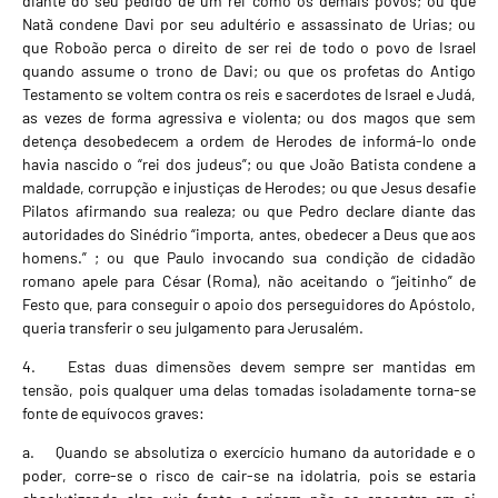
diante do seu pedido de um rei como os demais povos; ou que
Natã condene Davi por seu adultério e assassinato de Urias; ou
que Roboão perca o direito de ser rei de todo o povo de Israel
quando assume o trono de Davi; ou que os profetas do Antigo
Testamento se voltem contra os reis e sacerdotes de Israel e Judá,
as vezes de forma agressiva e violenta; ou dos magos que sem
detença desobedecem a ordem de Herodes de informá-lo onde
havia nascido o “rei dos judeus”; ou que João Batista condene a
maldade, corrupção e injustiças de Herodes; ou que Jesus desafie
Pilatos afirmando sua realeza; ou que Pedro declare diante das
autoridades do Sinédrio “importa, antes, obedecer a Deus que aos
homens.” ; ou que Paulo invocando sua condição de cidadão
romano apele para César (Roma), não aceitando o “jeitinho” de
Festo que, para conseguir o apoio dos perseguidores do Apóstolo,
queria transferir o seu julgamento para Jerusalém.
4. Estas duas dimensões devem sempre ser mantidas em
tensão, pois qualquer uma delas tomadas isoladamente torna-se
fonte de equívocos graves:
a. Quando se absolutiza o exercício humano da autoridade e o
poder, corre-se o risco de cair-se na idolatria, pois se estaria