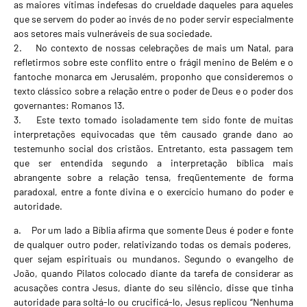
as maiores vítimas indefesas do crueldade daqueles para aqueles
que se servem do poder ao invés de no poder servir especialmente
aos setores mais vulneráveis de sua sociedade.
2. No contexto de nossas celebrações de mais um Natal, para
refletirmos sobre este conflito entre o frágil menino de Belém e o
fantoche monarca em Jerusalém, proponho que consideremos o
texto clássico sobre a relação entre o poder de Deus e o poder dos
governantes: Romanos 13.
3. Este texto tomado isoladamente tem sido fonte de muitas
interpretações equivocadas que têm causado grande dano ao
testemunho social dos cristãos. Entretanto, esta passagem tem
que ser entendida segundo a interpretação bíblica mais
abrangente sobre a relação tensa, freqüentemente de forma
paradoxal, entre a fonte divina e o exercício humano do poder e
autoridade.
a. Por um lado a Bíblia afirma que somente Deus é poder e fonte
de qualquer outro poder, relativizando todas os demais poderes,
quer sejam espirituais ou mundanos. Segundo o evangelho de
João, quando Pilatos colocado diante da tarefa de considerar as
acusações contra Jesus, diante do seu silêncio, disse que tinha
autoridade para soltá-lo ou crucificá-lo, Jesus replicou “Nenhuma