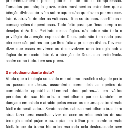
preferencialmente pelos pobres é de difícil compreensão.
Tomados por miopia grave, estes movimentos entendem que a
bênção divina sobrevêm sobre aqueles/as que fazem por merecer,
isto é, através de ofertas vultosas, ritos suntuosos, sacrifícios e
consagrações dispendiosas. Tudo feito para que Deus cumpra os
desejos do/a fiel. Partindo dessa lógica, o/a pobre não teria o
privilégio da atenção especial de Deus, pois não tem nada para
oferecer; são pobres porque lhes falta a presença divina. Deve-se
dizer que esses movimentos desenvolvem uma teologia sob a
lógica do mercado, isto é, a atenção de Deus, sua preferência,
assim como tudo, tem seu preço.
O metodismo diante disto?
Ainda que a teologia social do metodismo brasileiro siga de perto
os passos de Jesus, assumindo como dela as opções da
comunidade apostólica (Lembrai dos pobres…), em vários
períodos de sua história, o metodismo parece também ter
dançado embalado e atraído pelos encantos de uma pastoral mais
fácil e domesticadora. Sendo assim, cabe ao metodismo brasileiro
atual fazer uma escolha: viver os acentos missionários de sua
teologia social pujante ou, optar em trilhar pelo caminho mais
fácil, longe da trama histórica marcada pela desigualdade sem