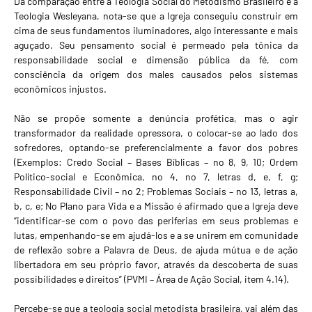
Da comparação entre a Teologia Social do Metodismo Brasileiro e a
Teologia Wesleyana, nota-se que a Igreja conseguiu construir em
cima de seus fundamentos iluminadores, algo interessante e mais
aguçado. Seu pensamento social é permeado pela tônica da
responsabilidade social e dimensão pública da fé, com
consciência da origem dos males causados pelos sistemas
econômicos injustos.
Não se propõe somente a denúncia profética, mas o agir
transformador da realidade opressora, o colocar-se ao lado dos
sofredores, optando-se preferencialmente a favor dos pobres
(Exemplos: Credo Social – Bases Bíblicas – no 8, 9, 10; Ordem
Político-social e Econômica, no 4, no 7, letras d, e, f, g;
Responsabilidade Civil – no 2; Problemas Sociais – no 13, letras a,
b, c, e; No Plano para Vida e a Missão é afirmado que a Igreja deve
“identificar-se com o povo das periferias em seus problemas e
lutas, empenhando-se em ajudá-los e a se unirem em comunidade
de reflexão sobre a Palavra de Deus, de ajuda mútua e de ação
libertadora em seu próprio favor, através da descoberta de suas
possibilidades e direitos” (PVMI – Área de Ação Social, item 4.14).
Percebe-se que a teologia social metodista brasileira, vai além das