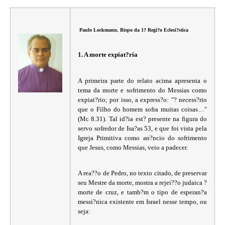
Paulo Lockmann, Bispo da 1? Regi?o Eclesi?stica
1. A morte expiat?ria
A primeira parte do relato acima apresenta o
tema da morte e sofrimento do Messias como
expiat?rio; por isso, a express?o: "? necess?rio
que o Filho do homem sofra muitas coisas…"
(Mc 8.31). Tal id?ia est? presente na figura do
servo sofredor de Isa?as 53, e que foi vista pela
Igreja Primitiva como an?ncio do sofrimento
que Jesus, como Messias, veio a padecer.
A rea??o de Pedro, no texto citado, de preservar
seu Mestre da morte, mostra a rejei??o judaica ?
morte de cruz, e tamb?m o tipo de esperan?a
messi?nica existente em Israel nesse tempo, ou
seja: