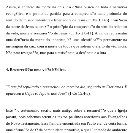
Assim, o an?ncio da morte na cruz ? a c?lula b?sica de toda a narrativa
evang?lica, e o ponto de partida para a compreens?o mais profunda do
sentido da miss?o redentora e libertadora de Jesus (cf. Mc 10.45). O an?ncio
da morte de Jesus na cruz ? o princ?pio da compreens?o do sentido redentor
da vida, morte e ressurrei??o de Jesus. (cf. Fp 2.6-11). Al?m de representar
uma den?ncia da morte do inocente, h? uma identifica??o permanente na
mensagem da cruz com a morte de todos que sofrem o efeito da viol?ncia.
N?o para resigna??o, mas para a resist?ncia, a den?ncia e a luta.
4. Ressurrei??o: uma vis?o b?blica.
"E que foi sepultado e ressuscitou ao terceiro dia, segundo as Escrituras. E
apareceu a Cefas e, depois, aos doze".
(1 Co 15.4-5).
Este ? o testemunho escrito mais antigo sobre a ressurrei??o que a Igreja
possui, pois sabemos serem os textos paulinos anteriores aos Evangelhos
do Novo Testamento. Essa f?rmula encontrada em Paulo era, de certa forma,
uma afirma??o de f? da comunidade primitiva, a qual ? tomada do ambiente