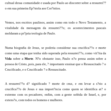
cultual dessa comunidade e usada por Paulo ao discorrer sobre a ressurrei??
o em sua primeira Ep?stola aos Cor?ntios.
Vemos, nos escritos paulinos, assim como em todo o Novo Testamento, a
vitalidade da mensagem da ressurrei??o; os acontecimentos pascais
moldaram a pr?pria teologia de Paulo.
Numa biografia de Jesus, se poderia considerar sua crucifica??o e morte
como uma etapa que tenha sido superada pela ressurrei??o, como vit?ria da
Vida
sobre a
Morte
. N?o obstante isso, Paulo n?o pensa assim sobre a
pessoa de Cristo, pois, para ele, ? importante ensinar que o Ressuscitado ? o
Crucificado, e o Crucificado ? o Ressuscitado.
A ressurrei??o d? significado ? morte de cruz, e em levar a s?rio a
crucifica??o de Jesus e sua import?ncia como quem se identifica at? o
extremo com os pecadores; enfim, com a gente sofrida de Israel, e, por
extens?o, com todos os homens e mulheres.