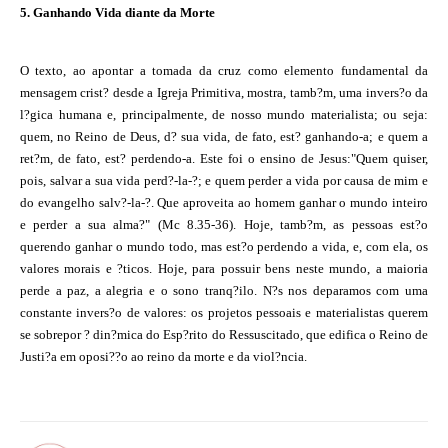
5. Ganhando Vida diante da Morte
O texto, ao apontar a tomada da cruz como elemento fundamental da
mensagem crist? desde a Igreja Primitiva, mostra, tamb?m, uma invers?o da
l?gica humana e, principalmente, de nosso mundo materialista; ou seja:
quem, no Reino de Deus, d? sua vida, de fato, est? ganhando-a; e quem a
ret?m, de fato, est? perdendo-a. Este foi o ensino de Jesus:"Quem quiser,
pois, salvar a sua vida perd?-la-?; e quem perder a vida por causa de mim e
do evangelho salv?-la-?. Que aproveita ao homem ganhar o mundo inteiro
e perder a sua alma?" (Mc 8.35-36). Hoje, tamb?m, as pessoas est?o
querendo ganhar o mundo todo, mas est?o perdendo a vida, e, com ela, os
valores morais e ?ticos. Hoje, para possuir bens neste mundo, a maioria
perde a paz, a alegria e o sono tranq?ilo. N?s nos deparamos com uma
constante invers?o de valores: os projetos pessoais e materialistas querem
se sobrepor ? din?mica do Esp?rito do Ressuscitado, que edifica o Reino de
Justi?a em oposi??o ao reino da morte e da viol?ncia.