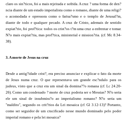
claro os sin?ticos, foi a mais rejeitada e sofrida. A cruz ? uma forma de den?
ncia diante de um estado imperialista como o romano, diante de uma religi?
o acomodada e opressora como o farisa?smo e o templo de Jerusal?m,
diante de todo e qualquer pecado. A cruz de Cristo, ademais de sentido
expiat?rio, foi prof?tica: todos os crist?os t?m uma cruz a enfrentar e tomar.
N?o mais expiat?ria, mas prof?tica, ministerial e mission?ria. (cf. Mc 8.34-
38).
3. A morte de Jesus na cruz
Desde a antig?idade crist?, era preciso anunciar e explicar o fato da morte
de Jesus numa cruz. O que representava um grande esc?ndalo para os
judeus, visto que a cruz era um sinal da domina??o romana (cf. Lc 24.20-
26). Como um condenado ? morte de cruz poderia ser o Messias? N?o seria
ele um sinal de insubmiss?o ao imperialismo romano? N?o seria um
"maldito", segundo os crit?rios da Lei mosaica (cf. Gl 3.12-13)? Portanto,
como ser seguidor de um crucificado nesse mundo dominado pelo poder
imperial romano e pela lei mosaica?