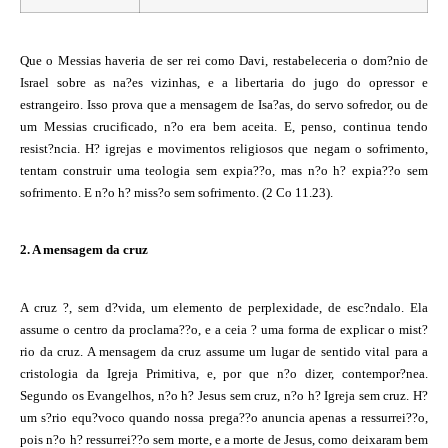
Que o Messias haveria de ser rei como Davi, restabeleceria o dom?nio de
Israel sobre as na?es vizinhas, e a libertaria do jugo do opressor e
estrangeiro. Isso prova que a mensagem de Isa?as, do servo sofredor, ou de
um Messias crucificado, n?o era bem aceita. E, penso, continua tendo
resist?ncia. H? igrejas e movimentos religiosos que negam o sofrimento,
tentam construir uma teologia sem expia??o, mas n?o h? expia??o sem
sofrimento. E n?o h? miss?o sem sofrimento. (2 Co 11.23).
2. A mensagem da cruz
A cruz ?, sem d?vida, um elemento de perplexidade, de esc?ndalo. Ela
assume o centro da proclama??o, e a ceia ? uma forma de explicar o mist?
rio da cruz. A mensagem da cruz assume um lugar de sentido vital para a
cristologia da Igreja Primitiva, e, por que n?o dizer, contempor?nea.
Segundo os Evangelhos, n?o h? Jesus sem cruz, n?o h? Igreja sem cruz. H?
um s?rio equ?voco quando nossa prega??o anuncia apenas a ressurrei??o,
pois n?o h? ressurrei??o sem morte, e a morte de Jesus, como deixaram bem