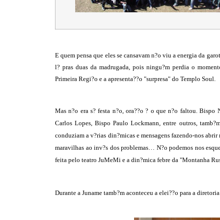
E quem pensa que eles se cansavam n?o viu a energia da garota
l? pras duas da madrugada, pois ningu?m perdia o momento
Primeira Regi?o e a apresenta??o "surpresa" do Templo Soul.
Mas n?o era s? festa n?o, ora??o ? o que n?o faltou. Bispo
Carlos Lopes, Bispo Paulo Lockmann, entre outros, tamb?m
conduziam a v?rias din?micas e mensagens fazendo-nos abrir 
maravilhas ao inv?s dos problemas… N?o podemos nos esquece
feita pelo teatro JuMeMi e a din?mica febre da "Montanha Ru
Durante a Juname tamb?m aconteceu a elei??o para a diretori