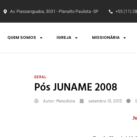
Av. Piassanguaba, 3031 - Planalto Paulista -SP
+55 (11) 2
QUEM SOMOS
IGREJA
MISSIONÁRIA
GERAL
Pós JUNAME 2008
Autor:
Metodista
setembro 13, 2013
J