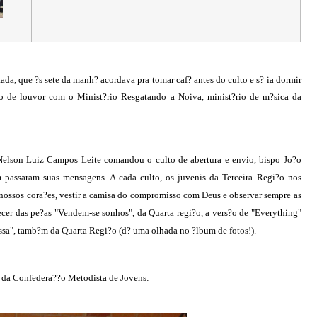
da, que ?s sete da manh? acordava pra tomar caf? antes do culto e s? ia dormir
 de louvor com o Minist?rio Resgatando a Noiva, minist?rio de m?sica da
 Nelson Luiz Campos Leite comandou o culto de abertura e envio, bispo Jo?o
 passaram suas mensagens. A cada culto, os juvenis da Terceira Regi?o nos
nossos cora?es, vestir a camisa do compromisso com Deus e observar sempre as
r das pe?as "Vendem-se sonhos", da Quarta regi?o, a vers?o de "Everything"
ssa", tamb?m da Quarta Regi?o (d? uma olhada no ?lbum de fotos!).
a da Confedera??o Metodista de Jovens: