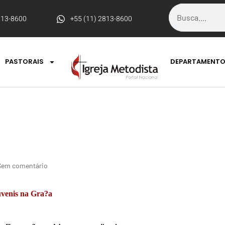
813-8600
+55 (11) 2813-8600
PASTORAIS
DEPARTAMENT
Sem comentário
uvenis na Gra?a