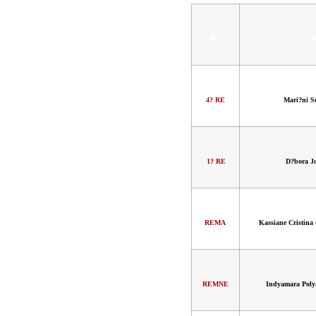
RE
N
4? RE
Mari?ni S
1? RE
D?bora J
REMA
Kassiane Cristina 
REMNE
Indyamara Poly