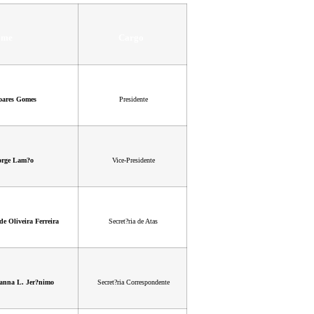
ome
Cargo
oares Gomes
Presidente
orge Lam?o
Vice-Presidente
de Oliveira Ferreira
Secret?ria de Atas
anna L. Jer?nimo
Secret?ria Correspondente