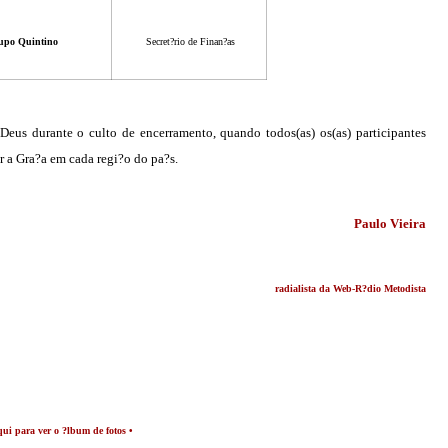
upo Quintino
Secret?rio de Finan?as
Deus durante o culto de encerramento, quando todos(as) os(as) participantes
r a Gra?a em cada regi?o do pa?s.
Paulo Vieira
radialista da Web-R?dio Metodista
qui para ver
o ?lbum de fotos •