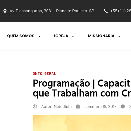
Av. Piassanguaba, 3031 - Planalto Paulista -SP
+55 (11) 2
QUEM SOMOS
IGREJA
MISSIONÁRIA
DNTC
,
GERAL
Programação | Capacit
que Trabalham com Cr
Autor:
Metodista
setembro 19, 2019