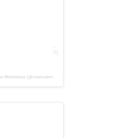
s Metodistas
(@criancasmetodistasnacional) em
20 de Set, 2019 às 