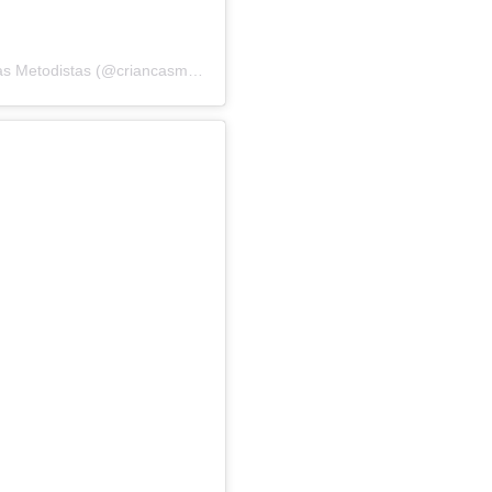
s Metodistas
(@criancasmetodistasnacional) em
18 de Set, 2019 às 