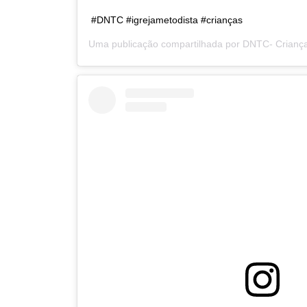
#DNTC #igrejametodista #crianças
Uma publicação compartilhada por
DNTC- Criança