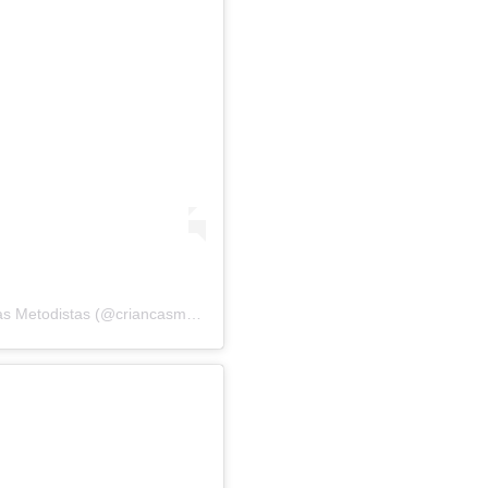
s Metodistas
(@criancasmetodistasnacional) em
18 de Set, 2019 às 