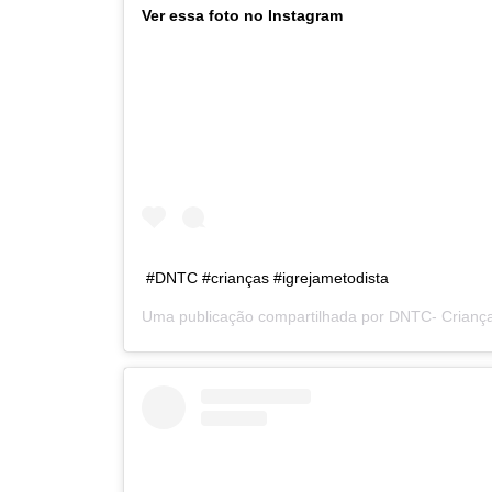
Ver essa foto no Instagram
#DNTC #crianças #igrejametodista
Uma publicação compartilhada por
DNTC- Criança