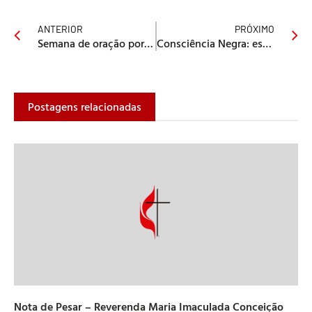
ANTERIOR
PRÓXIMO
Semana de oração por República do Congo, Gabão, São Tomé e Príncipe
Consciência Negra: estatísticas demonstram de forma inequívoca que faltam oportunidades para mais de 100 milhões
Postagens relacionadas
Nota de Pesar – Reverenda Maria Imaculada Conceição